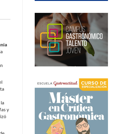
nia
la
an
el
ta
s
 la
fas y
lizó
 de