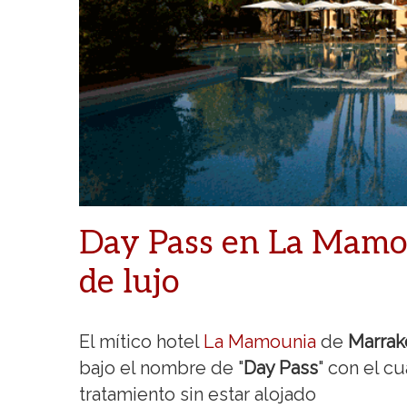
Day Pass en La Mamou
de lujo
El mítico hotel
La Mamounia
de
Marra
bajo el nombre de "
Day Pass
" con el c
tratamiento sin estar alojado