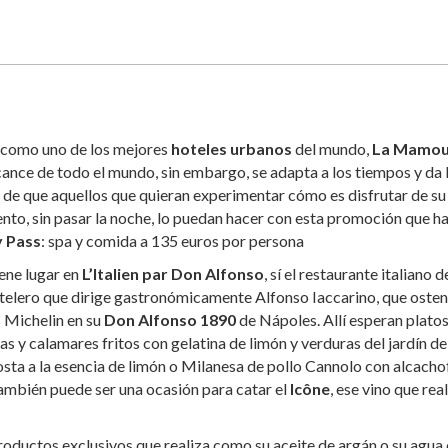
como uno de los mejores
hoteles urbanos
del mundo,
La Mamou
lcance de todo el mundo, sin embargo, se adapta a los tiempos y da 
de que aquellos que quieran experimentar cómo es disfrutar de su
nto, sin pasar la noche, lo puedan hacer con esta promoción que h
 Pass
: spa y comida a 135 euros por persona
ene lugar en
L’Italien par Don Alfonso
, sí el restaurante italiano d
telero que dirige gastronómicamente Alfonso Iaccarino, que osten
s Michelin en su
Don Alfonso 1890
de Nápoles. Allí esperan plato
y calamares fritos con gelatina de limón y verduras del jardín de
ta a la esencia de limón o Milanesa de pollo Cannolo con alcacho
 también puede ser una ocasión para catar el
Icône
, ese vino que rea
roductos exclusivos que realiza como su aceite de argán o su agua