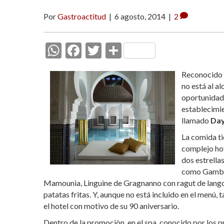
Por
Gastroactitud
|
6 agosto, 2014
|
2
W
F
T
C
h
ac
w
o
Reconocido 
at
e
itt
m
no está al a
s
b
er
p
oportunidad 
establecimie
A
o
ar
llamado
Day
p
o
ti
La comida ti
p
k
r
complejo ho
dos estrella
como Gambas 
Mamounia, Linguine de Gragnanno con ragut de langos
patatas fritas. Y, aunque no está incluido en el menú,
el hotel con motivo de su 90 aniversario.
Dentro de la promociòn, en el spa, conocido por los p