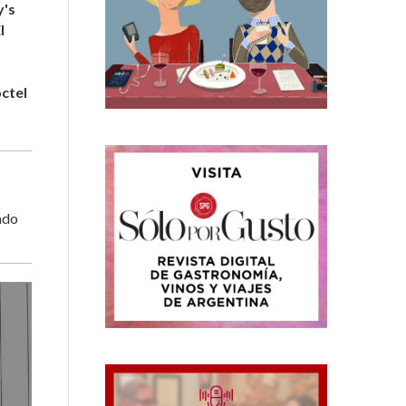
y's
l
ctel
ado