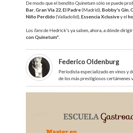
De modo que el bendito Quinetum sólo se puede prob
Bar
,
Gran Vía 22
,
El Padre
(Madrid),
Bobby's Gin
,
O
Niño Perdido
(Valladolid),
Essencia Xclusive
y el
ho
Los
fans
de Hedrick's ya saben, ahora, a dónde dirigi
con Quinetum"
.
Federico Oldenburg
Periodista especializado en vinos y 
de los más prestigiosos certámenes v