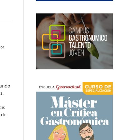
por
mundo
as.
de:
 de