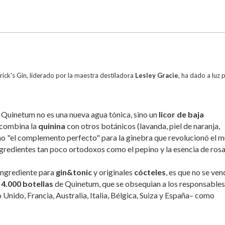
rick's Gin, liderado por la maestra destiladora
Lesley Gracie
, ha dado a luz 
 Quinetum no es una nueva agua tónica, sino un
licor de baja
 combina la
quinina
con otros botánicos (lavanda, piel de naranja,
omo "el complemento perfecto" para la ginebra que revolucionó el 
gredientes tan poco ortodoxos como el pepino y la esencia de ros
ingrediente para
gin&tonic
y originales
cócteles
, es que no se ven
a
4.000 botellas
de Quinetum, que se obsequian a los responsables
Unido, Francia, Australia, Italia, Bélgica, Suiza y España– como