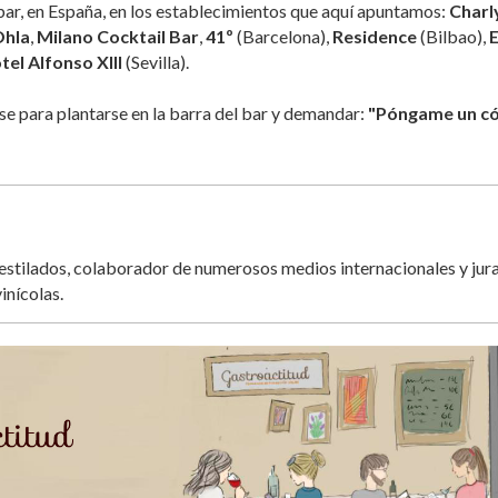
ar, en España, en los establecimientos que aquí apuntamos:
Charl
hla
,
Milano Cocktail Bar
,
41º
(Barcelona),
Residence
(Bilbao),
E
tel Alfonso XIII
(Sevilla).
rse para plantarse en la barra del bar y demandar:
"Póngame un có
destilados, colaborador de numerosos medios internacionales y jur
inícolas.