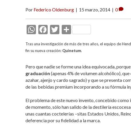
Por
Federico Oldenburg
|
15 marzo, 2014
|
0
W
F
T
C
h
ac
w
o
Tras una investigación de más de tres años, el equipo de Hend
at
e
itt
m
fin su nueva creación:
Quinetum
.
s
b
er
p
A
o
ar
Pero que nadie se forme una idea equivocada, porque
graduación
p
o
(apenas 4% de volumen alcohólico), que
ti
azahar, ajenjo y cardo sagrado) y que se presenta c
p
k
r
de las bebidas premium incorporando a su fórmula in
El problema de este nuevo invento, concebido como 
de momento, sólo han salido de la destilería escoces
unas cuantas coctelerías –sitas Estados Unidos, Reino 
deferencia por su fidelidad a la marca.