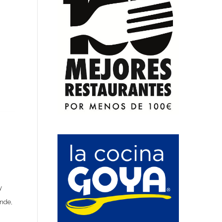
y
ende,