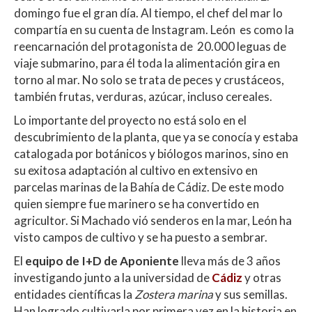
p
o
ti
domingo fue el gran día. Al tiempo, el chef del mar lo
p
k
r
compartía en su cuenta de Instagram. León es como la
reencarnación del protagonista de 20.000 leguas de
viaje submarino, para él toda la alimentación gira en
torno al mar. No solo se trata de peces y crustáceos,
también frutas, verduras, azúcar, incluso cereales.
Lo importante del proyecto no está solo en el
descubrimiento de la planta, que ya se conocía y estaba
catalogada por botánicos y biólogos marinos, sino en
su exitosa adaptación al cultivo en extensivo en
parcelas marinas de la Bahía de Cádiz. De este modo
quien siempre fue marinero se ha convertido en
agricultor. Si Machado vió senderos en la mar, León ha
visto campos de cultivo y se ha puesto a sembrar.
El
equipo de I+D de Aponiente
lleva más de 3 años
investigando junto a la universidad de
Cádiz
y otras
entidades científicas la
Zostera marina
y sus semillas.
Han logrado cultivarla por primera vez en la historia en