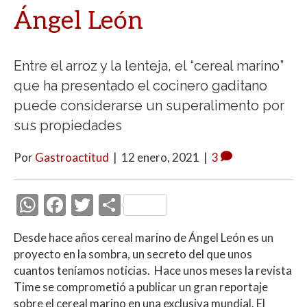
Ángel León
Entre el arroz y la lenteja, el “cereal marino”
que ha presentado el cocinero gaditano
puede considerarse un superalimento por
sus propiedades
Por
Gastroactitud
|
12 enero, 2021
|
3
W
F
T
C
h
ac
w
o
Desde hace años cereal marino de Ángel León es un
at
e
itt
m
proyecto en la sombra, un secreto del que unos
s
b
er
p
cuantos teníamos noticias. Hace unos meses la revista
A
o
ar
Time se comprometió a publicar un gran reportaje
sobre el cereal marino en una exclusiva mundial. El