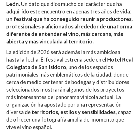
A
o
ar
León.
Un dato que dice mucho del carácter que ha
adquirido este encuentro en apenas tres años de vida:
p
o
ti
un festival que ha conseguido reunir a productores,
p
k
r
profesionales y aficionados alrededor de una forma
diferente de entender el vino, más cercana, más
abierta y más vinculada al territorio.
La edición de 2026 será además la más ambiciosa
hasta la fecha. El festival estrena sede en el
Hotel Real
Colegiata de San Isidoro
, uno de los espacios
patrimoniales más emblemáticos de la ciudad, donde
cerca de medio centenar de bodegas y distribuidores
seleccionados mostrarán algunos de los proyectos
más interesantes del panorama vinícola actual. La
organización ha apostado por una representación
diversa de
territorios, estilos y sensibilidades
, capaz
de ofrecer una fotografía amplia del momento que
vive el vino español.