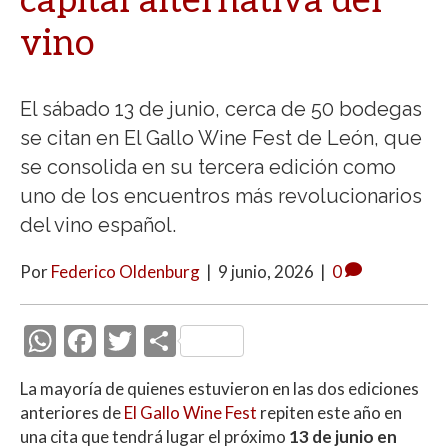
capital alternativa del
vino
El sábado 13 de junio, cerca de 50 bodegas
se citan en El Gallo Wine Fest de León, que
se consolida en su tercera edición como
uno de los encuentros más revolucionarios
del vino español.
Por
Federico Oldenburg
|
9 junio, 2026
|
0
W
F
T
C
h
ac
w
o
La mayoría de quienes estuvieron en las dos ediciones
at
e
itt
m
anteriores de
El Gallo Wine Fest
repiten este año en
s
b
er
p
una cita que tendrá lugar el próximo
13 de junio en