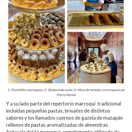
1.- Pastelillos marroquies. 2.- Elaborando sushi. 3.- Mesa de helados. en el espacio de
Pierre Hermé
Y a su lado parte del repertorio marroquí tradicional
incluidas pequeñas pastas, briuates de distintos
sabores y los llamados cuernos de gazela de mazapán
rellenos de pastas aromatizadas de almendras.
Antesala del té marroquí, complemento obligado de