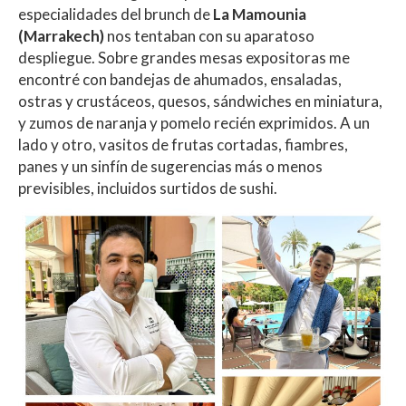
at
e
itt
m
especialidades del brunch de
La Mamounia
s
b
er
p
(Marrakech)
nos tentaban con su aparatoso
A
o
ar
despliegue. Sobre grandes mesas expositoras me
encontré con bandejas de ahumados, ensaladas,
p
o
ti
ostras y crustáceos, quesos, sándwiches en miniatura,
p
k
r
y zumos de naranja y pomelo recién exprimidos. A un
lado y otro, vasitos de frutas cortadas, fiambres,
panes y un sinfín de sugerencias más o menos
previsibles, incluidos surtidos de sushi.