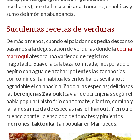
machados), menta fresca picada, tomates, cebollitas y
zumo de limón en abundancia.
Suculentas recetas de verduras
De más a menos, cuando el paladar nos pedía descanso
pasamos a la degustación de verduras donde la
cocina
marroquí
atesora una variedad de registros
inagotable. Suave la calabaza confitada; inesperado el
pepino con agua de azahar; potentes las zanahorias
con cominos, tan habituales en los bares sevillanos;
agradable el calabacín aliñado a las especias; deliciosas
las
berenjenas Zaalouk
(caviar de berenjenas según el
habla popular) pisto frío con tomate, cilantro, comino y
la famosa mezcla de especias
ras-el-hanout
. Y en otro
cuenco aparte, la ensalada de tomates y pimientos
morrones,
taktouka
, tan popular en Marruecos.