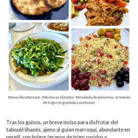
1Panecillo tafarnout.- 2.Verduras aliñadas- 3 Ensalada de pimientos.- 4.-Sémola
de trigo con granada y aceitunas
Tras los guisos, un breve inciso para disfrutar del
taboulé libanés, ajeno al guion marroquí, abundante en
perejil, con bulgur (granos de trigo cocidos y