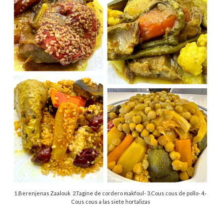
1.Berenjenas Zaalouk 2.Tagine de cordero makfoul- 3.Cous cous de pollo- 4.-
Cous cous a las siete hortalizas