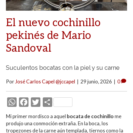
El nuevo cochinillo
pekinés de Mario
Sandoval
Suculentos bocatas con la piel y su carne
Por
José Carlos Capel @jccapel
|
29 junio, 2026
|
0
W
F
T
C
h
ac
w
o
Mi primer mordisco a aquel
bocata de cochinillo
me
at
e
itt
m
produjo una conmoción extraña. En la boca, los
s
b
er
p
tropezones de la carne aún templada, tiernos como la