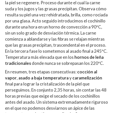
la piel se regenere. Proceso durante el cual la carne
suda y los jugos y las grasas precipitan. Observa cómo
resulta su piel una vez rehidratada, brilla, como rociada
por una glasa. Acto seguido introducimos el cochinillo
durante una hora en un horno de convección a 90ºC,
sin un solo grado de desviación térmica. La carne
comienza a ablandarse y las fibras se relajan mientras
que las grasas precipitan, trascendental en el proceso.
En la tercera fase lo sometemos al asado final a 245ºC.
Temperatura más elevada que en los
hornos de leña
tradicionales
donde nunca se sobrepasan los 220ºC.
En resumen, tres etapas consecutivas:
cocción al
vapor
,
asado a baja temperatura
y
caramelización
final para lograr la cristalización de la piel que
perseguimos. En conjunto 2,35 horas, sin contar las 48
horas previas que exige el secado de los cochinillos
antes del asado. Un sistema extremadamente riguroso
en el que no podemos desviarnos un ápice de las