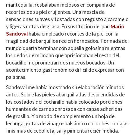
A
o
ar
mantequilla, resbalaban melosos en compañía de
recortes de su piel crujientes. Una mezcla de
p
o
ti
sensaciones suaves y
tostadas con regusto a caramelo
p
k
r
y ligeras notas de grasa.
En sustitución del pan
Mario
Sandoval
había empleado recortes de la piel con la
fragilidad de barquillos recién horneados. Por nada del
mundo quería terminar con aquella golosina mientras
los dedos de mi mano que aprisionaban el resto del
bocadillo me prometían dos nuevos bocados. Un
acontecimiento gastronómico difícil de expresar con
palabras.
Sandoval me había mostrado su elaboración minutos
antes. Sobre las pieles abarquilladas desprendidas de
los costados del cochinillo había colocado porciones
humeantes de carne sonrosada con capas adheridas
de grasilla. Y a modo de complemento un hoja de
lechuga, gotas de vinagre balsámico cordobés, rodajas
finísimas de cebolleta, sal y pimienta recién molida.