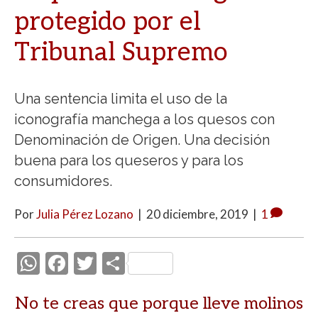
protegido por el
Tribunal Supremo
Una sentencia limita el uso de la
iconografía manchega a los quesos con
Denominación de Origen. Una decisión
buena para los queseros y para los
consumidores.
Por
Julia Pérez Lozano
|
20 diciembre, 2019
|
1
W
F
T
C
h
ac
w
o
No te creas que porque lleve molinos
at
e
itt
m