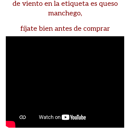
de viento en la etiqueta es queso
s
b
er
p
A
o
manchego,
ar
p
o
ti
fíjate bien antes de comprar
p
k
r