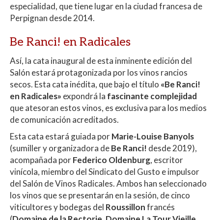
especialidad, que tiene lugar en la ciudad francesa de
Perpignan desde 2014.
Be Ranci! en Radicales
Así, la cata inaugural de esta inminente edición del
Salón estará protagonizada por los vinos rancios
secos. Esta cata inédita, que bajo el título
«Be Ranci!
en Radicales»
expondrá la
fascinante complejidad
que atesoran estos vinos, es exclusiva para los medios
de comunicación acreditados.
Esta cata estará guiada por
Marie-Louise Banyols
(sumiller y organizadora de
Be Ranci!
desde 2019),
acompañada por
Federico Oldenburg
, escritor
vinícola, miembro del Sindicato del Gusto e impulsor
del Salón de Vinos Radicales. Ambos han seleccionado
los vinos que se presentarán en la sesión, de cinco
viticultores y bodegas del
Roussillon
francés
(
Domaine de la Rectorie, Domaine La Tour Vieille,