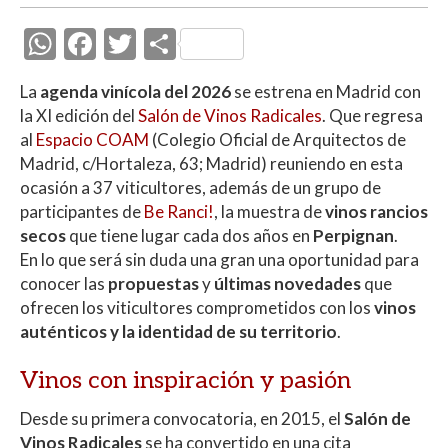
W
F
T
C
h
ac
w
o
La
agenda vinícola del 2026
se estrena en Madrid con
at
e
itt
m
la XI edición del
Salón de Vinos Radicales
. Que regresa
s
b
er
p
al
Espacio COAM
(Colegio Oficial de Arquitectos de
A
o
ar
Madrid, c/Hortaleza, 63; Madrid) reuniendo en esta
ocasión a 37 viticultores, además de un grupo de
p
o
ti
participantes de
Be Ranci!
, la muestra de
vinos rancios
p
k
r
secos
que tiene lugar cada dos años en
Perpignan
.
En lo que será sin duda una gran una oportunidad para
conocer las
propuestas
y
últimas novedades
que
ofrecen los viticultores comprometidos con los
vinos
auténticos y la identidad de su territorio
.
Vinos con inspiración y pasión
Desde su primera convocatoria, en 2015, el
Salón de
Vinos Radicales
se ha convertido en una cita