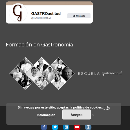
Formación en Gastronomía
Si navegas por este sitio, aceptas la política de cookies.
más
Acepto
información
Aviso legal
Condiciones de Uso
Facebook
Twitter
Linkedin
Youtube
Instagram