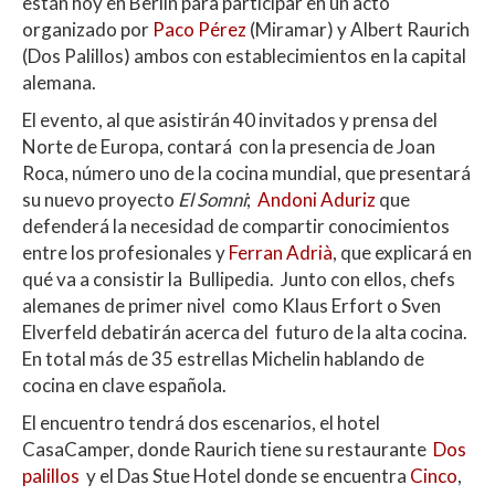
están hoy en Berlín para participar en un acto
s
b
er
p
organizado por
Paco Pérez
(Miramar) y Albert Raurich
A
o
ar
(Dos Palillos) ambos con establecimientos en la capital
alemana.
p
o
ti
El evento, al que asistirán 40 invitados y prensa del
p
k
r
Norte de Europa, contará con la presencia de Joan
Roca, número uno de la cocina mundial, que presentará
su nuevo proyecto
El Somni
;
Andoni Aduriz
que
defenderá la necesidad de compartir conocimientos
entre los profesionales y
Ferran Adrià
, que explicará en
qué va a consistir la Bullipedia. Junto con ellos, chefs
alemanes de primer nivel como Klaus Erfort o Sven
Elverfeld debatirán acerca del futuro de la alta cocina.
En total más de 35 estrellas Michelin hablando de
cocina en clave española.
El encuentro tendrá dos escenarios, el hotel
CasaCamper, donde Raurich tiene su restaurante
Dos
palillos
y el Das Stue Hotel donde se encuentra
Cinco
,