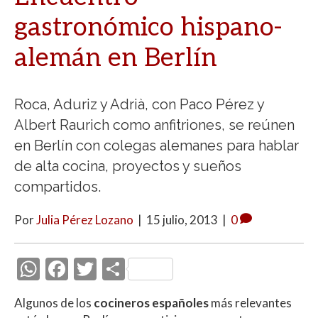
gastronómico hispano-
alemán en Berlín
Roca, Aduriz y Adrià, con Paco Pérez y
Albert Raurich como anfitriones, se reúnen
en Berlín con colegas alemanes para hablar
de alta cocina, proyectos y sueños
compartidos.
Por
Julia Pérez Lozano
|
15 julio, 2013
|
0
W
F
T
C
h
ac
w
o
Algunos de los
cocineros españoles
más relevantes
at
e
itt
m