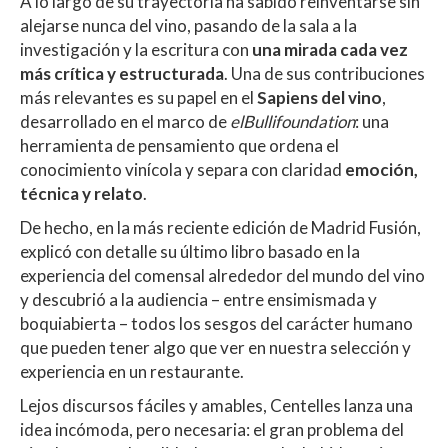
A lo largo de su trayectoria ha sabido reinventarse sin
alejarse nunca del vino, pasando de la sala a la
investigación y la escritura con
una mirada cada vez
más crítica y estructurada
. Una de sus contribuciones
más relevantes es su papel en el
Sapiens del vino
,
desarrollado en el marco de
elBullifoundation
: una
herramienta de pensamiento que ordena el
conocimiento vinícola y separa con claridad
emoción,
técnica y relato
.
De hecho, en la más reciente edición de Madrid Fusión,
explicó con detalle su último libro basado en la
experiencia del comensal alrededor del mundo del vino
y descubrió a la audiencia – entre ensimismada y
boquiabierta – todos los sesgos del carácter humano
que pueden tener algo que ver en nuestra selección y
experiencia en un restaurante.
Lejos discursos fáciles y amables, Centelles lanza una
idea incómoda, pero necesaria: el gran problema del