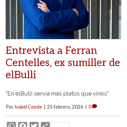
Entrevista a Ferran
Centelles, ex sumiller de
elBulli
“En elBulli servía más platos que vinos”
Por
Isabel Conde
|
25 febrero, 2026
|
0
W
F
T
C