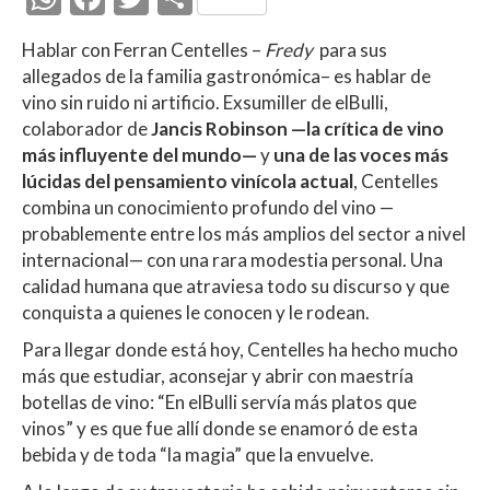
h
ac
w
o
Hablar con Ferran Centelles –
Fredy
para sus
at
e
itt
m
allegados de la familia gastronómica– es hablar de
s
b
er
p
vino sin ruido ni artificio. Exsumiller de elBulli,
A
o
ar
colaborador de
Jancis Robinson —la crítica de vino
más influyente del mundo—
y
una de las voces más
p
o
ti
lúcidas del pensamiento vinícola actual
, Centelles
p
k
r
combina un conocimiento profundo del vino —
probablemente entre los más amplios del sector a nivel
internacional— con una rara modestia personal. Una
calidad humana que atraviesa todo su discurso y que
conquista a quienes le conocen y le rodean.
Para llegar donde está hoy, Centelles ha hecho mucho
más que estudiar, aconsejar y abrir con maestría
botellas de vino: “En elBulli servía más platos que
vinos” y es que fue allí donde se enamoró de esta
bebida y de toda “la magia” que la envuelve.