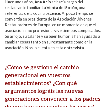
Hace unos años,
Ana Acín
se hacía cargo del
at
e
itt
m
restaurante familiar
La Venta del Sotón,
una
s
b
er
p
referencia de la cocina oscense. Al poco tiempo se
A
o
ar
convertía en presidenta de la Asociación Jóvenes
Restauradores de Europa, en un momento en que el
p
o
ti
asociacionismo profesional vive tiempos complicados.
p
k
r
Su arrojo, su talante y su buen humor la han ayudado a
cambiar cosas tanto en su restaurante como en la
asociación. Nos lo cuenta en esta
entrevista
.
¿Cómo se gestiona el cambio
generacional en vuestros
establecimientos? ¿Con qué
argumentos lográis las nuevas
generaciones convencer a los padres
de que hay que cambiar las cosas?