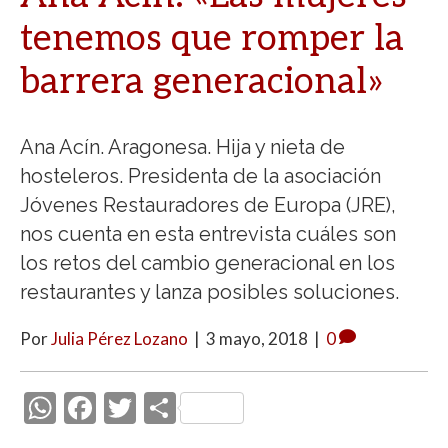
tenemos que romper la
barrera generacional»
Ana Acín. Aragonesa. Hija y nieta de
hosteleros. Presidenta de la asociación
Jóvenes Restauradores de Europa (JRE),
nos cuenta en esta entrevista cuáles son
los retos del cambio generacional en los
restaurantes y lanza posibles soluciones.
Por
Julia Pérez Lozano
|
3 mayo, 2018
|
0
W
F
T
C
h
ac
w
o