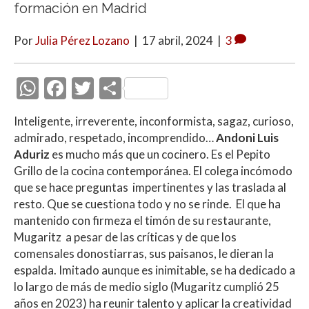
formación en Madrid
Por
Julia Pérez Lozano
|
17 abril, 2024
|
3
W
F
T
C
h
ac
w
o
Inteligente, irreverente, inconformista, sagaz, curioso,
at
e
itt
m
admirado, respetado, incomprendido…
Andoni Luis
s
b
er
p
Aduriz
es mucho más que un cocinero. Es el Pepito
A
o
ar
Grillo de la cocina contemporánea. El colega incómodo
que se hace preguntas impertinentes y las traslada al
p
o
ti
resto. Que se cuestiona todo y no se rinde. El que ha
p
k
r
mantenido con firmeza el timón de su restaurante,
Mugaritz a pesar de las críticas y de que los
comensales donostiarras, sus paisanos, le dieran la
espalda. Imitado aunque es inimitable, se ha dedicado a
lo largo de más de medio siglo (Mugaritz cumplió 25
años en 2023) ha reunir talento y aplicar la creatividad