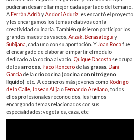
pudieran desarrollar mejor cada apartado del temario.
A
Ferràn Adrià
y
Andoni Aduriz
les encantó el proyecto
y les encargamos los temas relativos con la
creatividad culinaria. También quisieron participar los
grandes maestros vascos,
Arzak
,
Berasategui
y
Subijana
, cada uno con su aportación. Y
Joan Roca
fue
el encargado de elaborar e impartir el módulo
dedicado a la cocina al vacío.
Quique Dacosta
se ocupa
de los
arroces
.
Paco Roncero
de las
grasas
.
Dani
García
de la
criococina (cocina con nitrógeno
líquido)
, etc. A cocineros más jóvenes como
Rodrigo
de la Calle
,
Josean Alija
o
Fernando Arellano
, todos
ellos profesionales reconocidos, les fuimos
encargando temas relacionados con sus
especialidades: vegetales, caza, etc