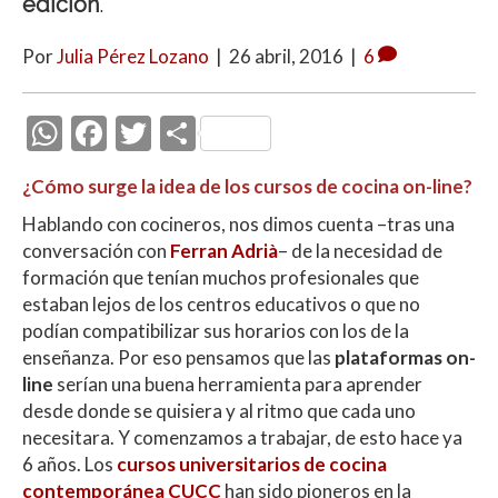
edición
.
Por
Julia Pérez Lozano
|
26 abril, 2016
|
6
W
F
T
C
h
ac
w
o
¿Cómo surge la idea de los cursos de cocina on-line?
at
e
itt
m
Hablando con cocineros, nos dimos cuenta –tras una
s
b
er
p
conversación con
Ferran Adrià
– de la necesidad de
A
o
ar
formación que tenían muchos profesionales que
p
o
ti
estaban lejos de los centros educativos o que no
podían compatibilizar sus horarios con los de la
p
k
r
enseñanza. Por eso pensamos que las
plataformas on-
line
serían una buena herramienta para aprender
desde donde se quisiera y al ritmo que cada uno
necesitara. Y comenzamos a trabajar, de esto hace ya
6 años. Los
cursos universitarios de cocina
contemporánea CUCC
han sido pioneros en la