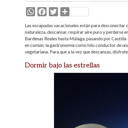
W
F
T
C
h
ac
w
o
Las escapadas vacacionales están para desconectar de 
at
e
itt
m
naturaleza, descansar, respirar aire puro y perderse e
s
b
er
p
Bardenas Reales hasta Málaga, pasando por Castilla 
en común: la gastronomía como hilo conductor de una 
A
o
ar
vegetariana. Para que a la vez que descansas, disfru
p
o
ti
p
k
r
Dormir bajo las estrellas