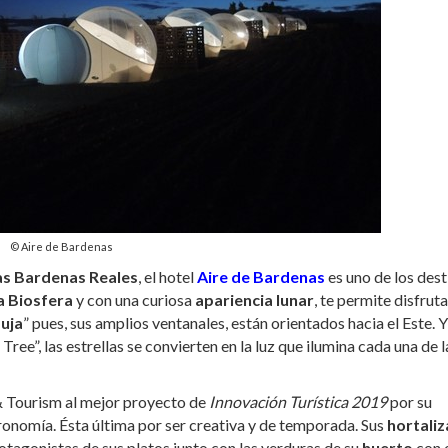
© Aire de Bardenas
as Bardenas Reales
, el hotel
Aire de Bardenas
es uno de los dest
a Biosfera
y con una curiosa
apariencia
lunar
, te permite disfruta
uja
” pues, sus amplios ventanales, están orientados hacia el Este. Y,
ree”, las estrellas se convierten en la luz que ilumina cada una de l
 Tourism al mejor proyecto de
Innovación Turística 2019
por su
tronomía. Ésta última por ser creativa y de temporada. Sus
hortaliz
rotagonistas de sus platos junto con las verduras de su
huerto
con 