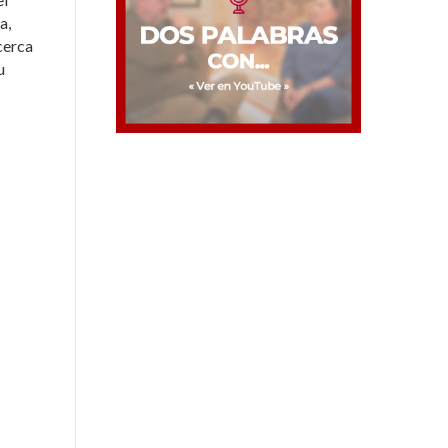
a,
cerca
u