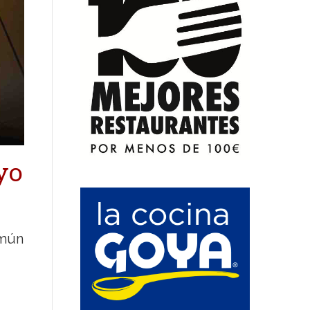
yo
omún