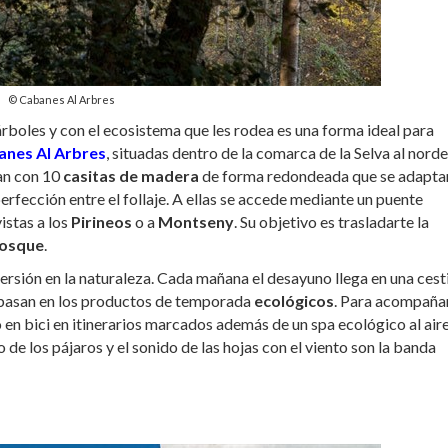
© Cabanes Al Arbres
árboles y con el ecosistema que les rodea es una forma ideal para
anes Al Arbres
, situadas dentro de la comarca de la Selva al nord
an con 10
casitas de madera
de forma redondeada que se adapta
perfección entre el follaje. A ellas se accede mediante un puente
istas a los
Pirineos
o a
Montseny
. Su objetivo es trasladarte la
bosque
.
rsión en la naturaleza. Cada mañana el desayuno llega en una cesti
basan en los productos de temporada
ecológicos
. Para acompaña
o en bici en itinerarios marcados además de un spa ecológico al air
 de los pájaros y el sonido de las hojas con el viento son la banda