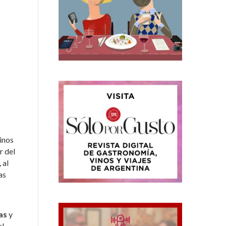
inos
r del
 al
as
as
y
el