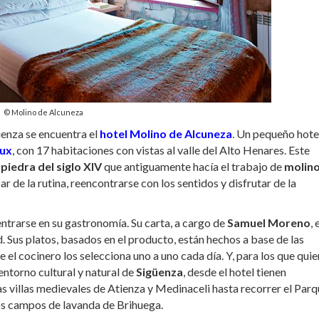
© Molino de Alcuneza
üenza se encuentra el
hotel Molino de Alcuneza
. Un pequeño hote
aux
, con 17 habitaciones con vistas al valle del Alto Henares. Este
 piedra del siglo XIV
que antiguamente hacía el trabajo de
molin
ar de la rutina, reencontrarse con los sentidos y disfrutar de la
ntrarse en su gastronomía. Su carta, a cargo de
Samuel Moreno
, 
. Sus platos, basados en el producto, están hechos a base de las
e el cocinero los selecciona uno a uno cada día. Y, para los que qui
entorno cultural y natural de
Sigüenza
, desde el hotel tienen
s villas medievales de Atienza y Medinaceli hasta recorrer el Par
os campos de lavanda de Brihuega.