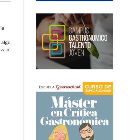
la
 algo
aza o