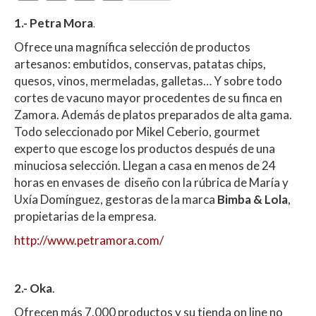
h
ac
w
o
1.- Petra Mora
.
at
e
itt
m
Ofrece una magnífica selección de productos
s
b
er
p
artesanos: embutidos, conservas, patatas chips,
A
o
ar
quesos, vinos, mermeladas, galletas… Y sobre todo
p
o
ti
cortes de vacuno mayor procedentes de su finca en
Zamora. Además de platos preparados de alta gama.
p
k
r
Todo seleccionado por Mikel Ceberio, gourmet
experto que escoge los productos después de una
minuciosa selección. Llegan a casa en menos de 24
horas en envases de diseño con la rúbrica de María y
Uxía Domínguez, gestoras de la marca
Bimba & Lola
,
propietarias de la empresa.
http://www.petramora.com/
2.- Oka
.
Ofrecen más 7.000 productos y su tienda on line no