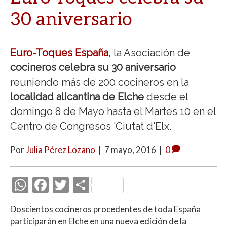
30 aniversario
Euro-Toques España
, la Asociación de
cocineros celebra su 30 aniversario
reuniendo más de 200 cocineros en la
localidad alicantina de Elche
desde el
domingo 8 de Mayo hasta el Martes 10 en el
Centro de Congresos 'Ciutat d'Elx.
Por
Julia Pérez Lozano
|
7 mayo, 2016
|
0
W
F
T
C
h
ac
w
o
Doscientos cocineros procedentes de toda España
at
e
itt
m
participarán en Elche en una nueva edición de la