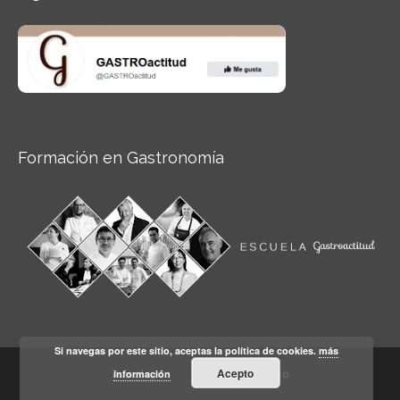
Formación en Gastronomía
Si navegas por este sitio, aceptas la política de cookies.
más
Acepto
información
Aviso legal
Condiciones de Uso