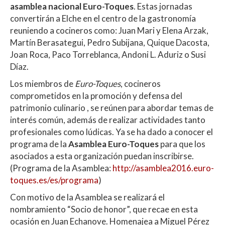
s
b
er
p
asamblea nacional Euro-Toques
. Estas jornadas
A
o
ar
convertirán a Elche en el centro de la gastronomía
reuniendo a cocineros como: Juan Mari y Elena Arzak,
p
o
ti
Martín Berasategui, Pedro Subijana, Quique Dacosta,
p
k
r
Joan Roca, Paco Torreblanca, Andoni L. Aduriz o Susi
Díaz.
Los miembros de
Euro-Toques
, cocineros
comprometidos en la promoción y defensa del
patrimonio culinario , se reúnen para abordar temas de
interés común, además de realizar actividades tanto
profesionales como lúdicas. Ya se ha dado a conocer el
programa de la
Asamblea Euro-Toques
para que los
asociados a esta organización puedan inscribirse.
(Programa de la Asamblea:
http://asamblea2016.euro-
toques.es/es/programa
)
Con motivo de la Asamblea se realizará el
nombramiento “Socio de honor”, que recae en esta
ocasión en Juan Echanove. Homenajea a Miguel Pérez