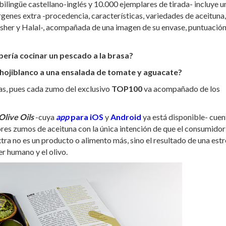
 bilingüe castellano-inglés y 10.000 ejemplares de tirada- incluye u
genes extra -procedencia, características, variedades de aceituna,
Kosher y Halal-, acompañada de una imagen de su envase, puntuación
ría cocinar un pescado a la brasa?
n hojiblanco a una ensalada de tomate y aguacate?
tas, pues cada zumo del exclusivo
TOP100
va acompañado de los
live Oils
-cuya
app
para iOS
y
Android
ya está disponible- cuen
res zumos de aceituna con la única intención de que el consumidor
xtra no es un producto o alimento más, sino el resultado de una est
er humano y el olivo.