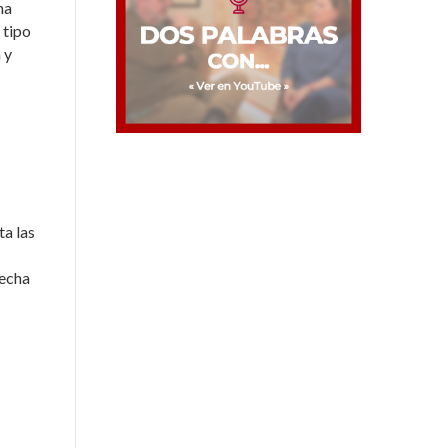
na
 tipo
 y
ta las
recha