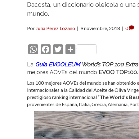
Dacosta, un diccionario oleícola o una
mundo.
Por
Julia Pérez Lozano
|
9 noviembre, 2018
|
0
W
F
T
C
h
ac
w
o
La
Guía EVOOLEUM
World’s TOP 100 Extra 
at
e
itt
m
mejores AOVEs del mundo
EVOO TOP100.
s
b
er
p
Los 100 mejores AOVEs del mundo se han obtenido e
A
o
ar
Internacionales a la Calidad del Aceite de Oliva Vir
p
o
ti
prestigioso ranking internacional “
The World’s Best
provenientes de España, Italia, Grecia, Alemania, Port
p
k
r