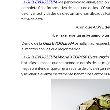
La
Guía EVOOLEUM
-de periodicidad anual, edición
completa ficha informativa de cada uno de los 100 vír
de olivar, actividades de oleoturismo, certificados 
ficha de cata.
¿Con qué AOVE debe
¿Le iría mejor un arbequino o u
Dentro de la
Guía EVOOLEUM
se hallan las respues
alimentos con los que mejor marida.
La
Guía EVOOLEUM World’s TOP100 Extra Virgin O
historias humanas que se esconden detrás de los mejo
llegue a entender que un gran aceite de oliva virgen e
y milenaria alianza ciertamente beneficiosa entre el s