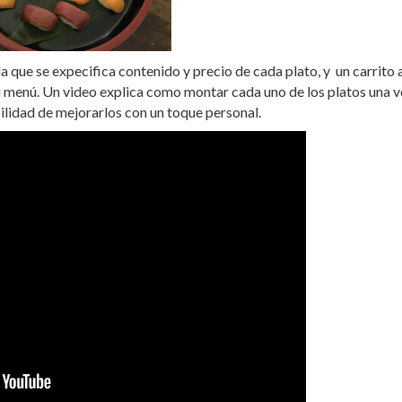
a que se expecifica contenido y precio de cada plato, y un carrito 
su menú. Un video explica como montar cada uno de los platos una 
bilidad de mejorarlos con un toque personal.