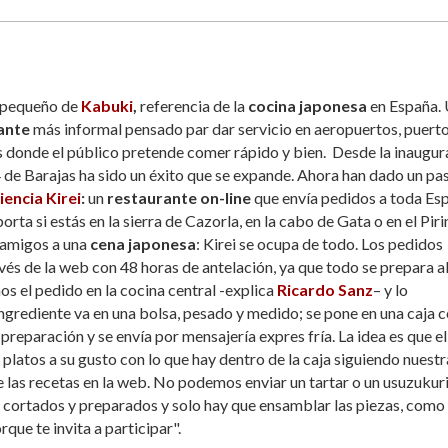
 pequeño de
Kabuki
,
referencia de la
cocina japonesa
en España.
ante
más informal pensado par dar servicio en aeropuertos, puert
 donde el público pretende comer rápido y bien. Desde la inaugur
4 de Barajas ha sido un éxito que se expande. Ahora han dado un pa
iencia Kirei
:
un
restaurante on-line
que envía pedidos a toda Es
porta si estás en la sierra de Cazorla, en la cabo de Gata o en el Piri
s amigos a una
cena japonesa
: Kirei se ocupa de todo. Los pedidos
vés de la web con 48 horas de antelación, ya que todo se prepara a
 el pedido en la cocina central -explica
Ricardo Sanz
– y lo
grediente va en una bolsa, pesado y medido; se pone en una caja 
 preparación y se envía por mensajería expres fría. La idea es que el
platos a su gusto con lo que hay dentro de la caja siguiendo nuestr
 las recetas en la web. No podemos enviar un tartar o un usuzukuri
cortados y preparados y solo hay que ensamblar las piezas, como
que te invita a participar".