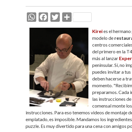
W
F
T
C
h
ac
w
o
Kirei
es el hermano
at
e
itt
m
modelo de
restaur
s
b
er
p
centros comerciales
del primero en la T
A
o
ar
más al lanzar
Exper
p
o
ti
peninsular. Sí, no im
p
k
r
puedes invitar a tu
deben hacerse a tra
momento. "Recibimos
preparamos. Cada in
las instrucciones de
comensal monte los 
instrucciones. Para eso tenemos videos de montaje de
emplatado, es imposible. Mandamos los ingredientes 
puzzle. Es muy divertido para una cena con amigos por