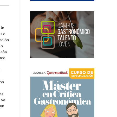
 Un
os o
ación
so
paña
neo,
l
con
as
 ya
 un