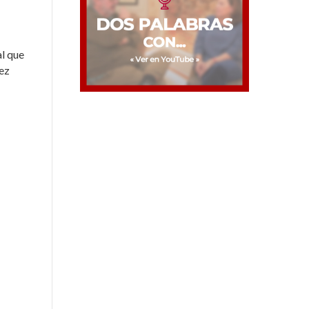
al que
vez