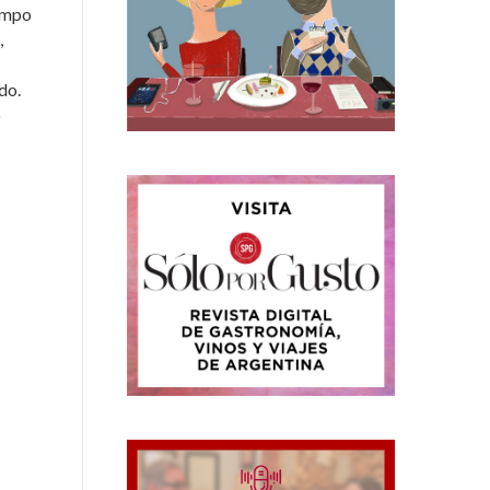
iempo
,
do.
o