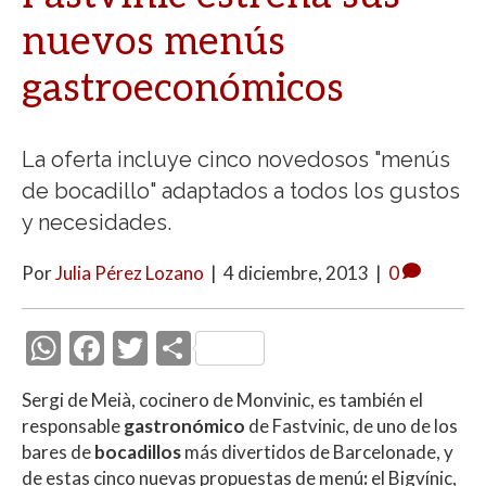
nuevos menús
gastroeconómicos
La oferta incluye cinco novedosos "menús
de bocadillo" adaptados a todos los gustos
y necesidades.
Por
Julia Pérez Lozano
|
4 diciembre, 2013
|
0
W
F
T
C
h
ac
w
o
Sergi de Meià, cocinero de Monvinic, es también el
at
e
itt
m
responsable
gastronómico
de Fastvinic, de uno de los
s
b
er
p
bares de
bocadillos
más divertidos de Barcelonade, y
de estas cinco nuevas propuestas de menú
:
el Bigvínic,