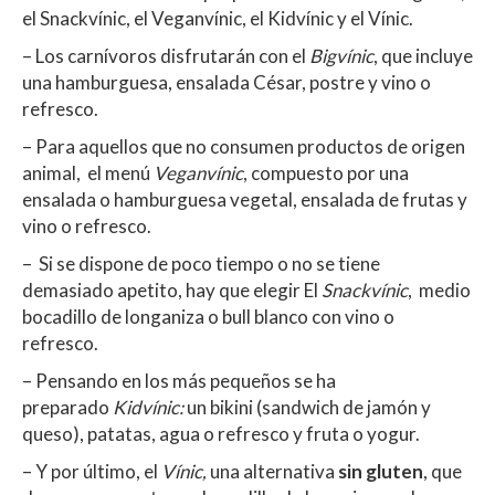
A
o
ar
el Snackvínic, el Veganvínic, el Kidvínic y el Vínic.
p
o
ti
– Los carnívoros disfrutarán con el
Bigvínic
, que incluye
p
k
r
una hamburguesa, ensalada César, postre y vino o
refresco.
– Para aquellos que no consumen productos de origen
animal, el menú
Veganvínic
, compuesto por una
ensalada o hamburguesa vegetal, ensalada de frutas y
vino o refresco.
– Si se dispone de poco tiempo o no se tiene
demasiado apetito, hay que elegir El
Snackvínic
, medio
bocadillo de longaniza o bull blanco con vino o
refresco.
– Pensando en los más pequeños se ha
preparado
Kidvínic:
un bikini (sandwich de jamón y
queso), patatas, agua o refresco y fruta o yogur.
– Y por último, el
Vínic,
una alternativa
sin gluten
, que