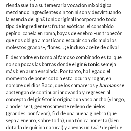
rienda suelta a su temeraria vocación mixológica,
mezclando ingredientes sin ton ni son y desvirtuando
la esencia del gin&tonic original incorporando todo
tipo de ingredientes: frutas exóticas, el consabido
pepino, canela en rama, bayas de enebro –un tropezón
que nos obliga a masticar o escupir con disimulo los
molestos granos–, flores… ¡e incluso aceite de oliva!
El desmadre en torno al famoso combinado es tal que
no son pocas las barras donde el
gin&tonic
semeja
más bien a una ensalada. Por tanto, ha llegado el
momento de poner coto a esta locura y rogar, en
nombre del dios Baco, que los camareros y
barmans
se
abstengan de continuar innovando y regresen al
concepto del gin&tonic original: un vaso ancho (y largo,
a poder ser), generosamente relleno de hielos
(grandes, por favor), 5 cl de una buena ginebra (que
sepa a enebro, sobre todo), una tónica honesta (bien
dotada de quinina natural) y apenas un
twist
de piel de