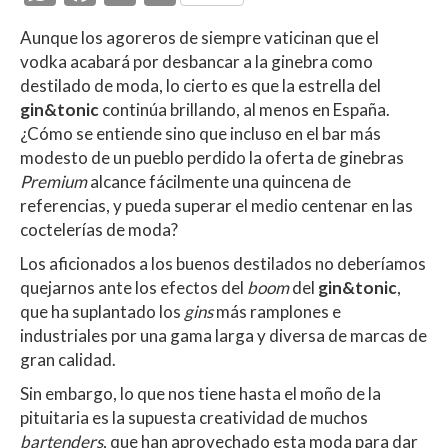
h
ac
w
o
Aunque los agoreros de siempre vaticinan que el
at
e
itt
m
vodka acabará por desbancar a la ginebra como
s
b
er
p
destilado de moda, lo cierto es que la estrella del
A
o
ar
gin&tonic
continúa brillando, al menos en España.
¿Cómo se entiende sino que incluso en el bar más
p
o
ti
modesto de un pueblo perdido la oferta de ginebras
p
k
r
Premium
alcance fácilmente una quincena de
referencias, y pueda superar el medio centenar en las
coctelerías de moda?
Los aficionados a los buenos destilados no deberíamos
quejarnos ante los efectos del
boom
del
gin&tonic
,
que ha suplantado los
gins
más ramplones e
industriales por una gama larga y diversa de marcas de
gran calidad.
Sin embargo, lo que nos tiene hasta el moño de la
pituitaria es la supuesta creatividad de muchos
bartenders
, que han aprovechado esta moda para dar