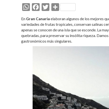
W
F
T
C
h
ac
w
o
En
Gran Canaria
elaboran algunos de los mejores que
at
e
itt
m
variedades de frutas tropicales, conservan salinas ce
s
b
er
p
apenas se conocen de una isla que se esconde. La mayo
quebradas, para preservar su insólita riqueza. Damos 
A
o
ar
gastronómicos más singulares.
p
o
ti
p
k
r