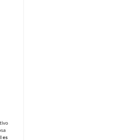
tivo
osa
l es