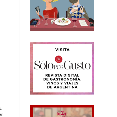
o.
an