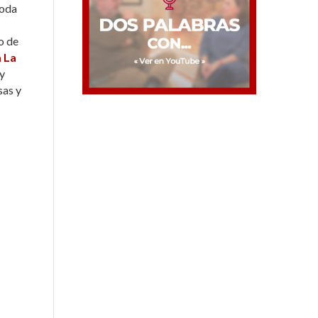
toda
o de
a La
 y
sas y