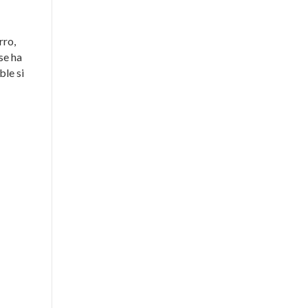
rro,
se ha
ble si