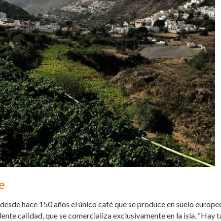
e
iva desde hace 150 años el único café que se produce en suelo europe
te calidad, que se comercializa exclusivamente en la isla. “Hay t