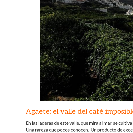
Agaete: el valle del café imposibl
En las laderas de este valle, que mira al mar, se cult
Una rareza que pocos conocen. Un producto de excelen