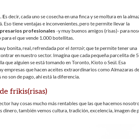
. E
s decir, cada uno se cosecha en una finca y se moltura en la alma
. Eso tiene ventajas e inconvenientes, pero te permite llevar la
resarios profesionales
-y muy buenos amigos (risas)- para nos
o para el que vende 1.000 botellitas.
uy bonita, real, refrendada por el
terroir
, que te permite tener una
encontrar en nuestro sector. Imagina que cada pequeña parcelita de 
lla que alguien se está tomando en Toronto, Kioto o Seúl. Esa
ay empresas que hacen aceites extraordinarios como Almazaras de
no son de pago, ahí está la diferencia.
e frikis(risas)
 sector hay cosas mucho más rentables que las que hacemos nosotro
inero, también vemos cultura, tradición, excelencia, imagen de p