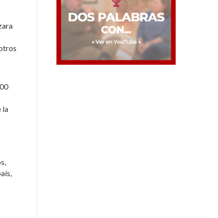
zara
otros
500
 la
s,
aís,