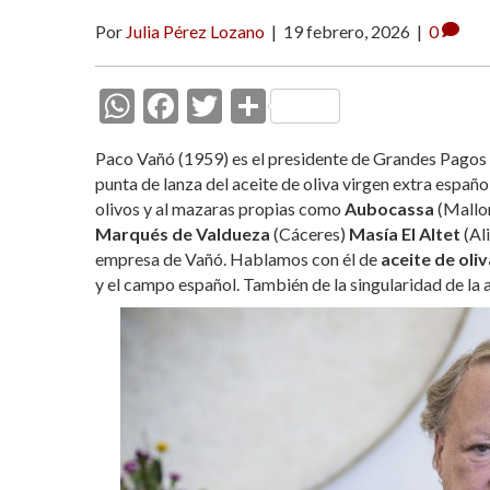
Por
Julia Pérez Lozano
|
19 febrero, 2026
|
0
W
F
T
C
h
ac
w
o
Paco Vañó (1959) es el presidente de Grandes Pagos
at
e
itt
m
punta de lanza del aceite de oliva virgen extra espa
s
b
er
p
olivos y al mazaras propias como
Aubocassa
(Mallo
Marqués de Valdueza
(Cáceres)
Masía El Altet
(Al
A
o
ar
empresa de Vañó. Hablamos con él de
aceite de oliv
p
o
ti
y el campo español. También de la singularidad de la 
p
k
r