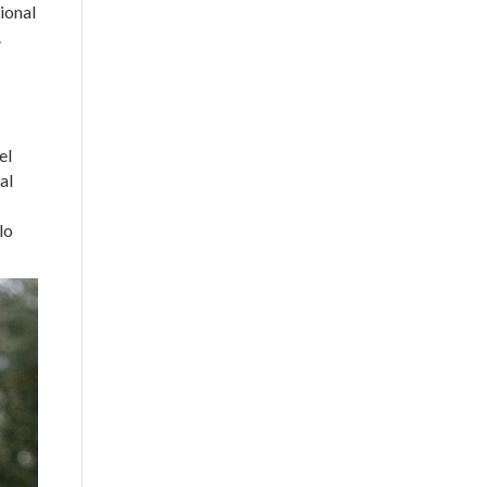
ional
.
el
al
lo