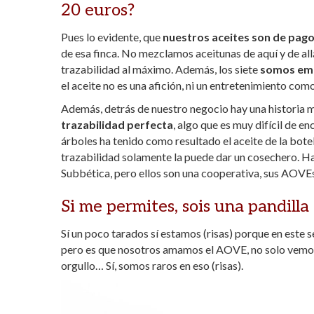
20 euros?
Pues lo evidente, que
nuestros aceites son de pago
de esa finca. No mezclamos aceitunas de aquí y de allá
trazabilidad al máximo. Además, los siete
somos emp
el aceite no es una afición, ni un entretenimiento com
Además, detrás de nuestro negocio hay una historia m
trazabilidad perfecta
, algo que es muy difícil de 
árboles ha tenido como resultado el aceite de la bote
trazabilidad solamente la puede dar un cosechero. H
Subbética, pero ellos son una cooperativa, sus AOVEs 
Si me permites, sois una pandilla d
Sí un poco tarados sí estamos (risas) porque en este
pero es que nosotros amamos el AOVE, no solo vemos d
orgullo… Sí, somos raros en eso (risas).