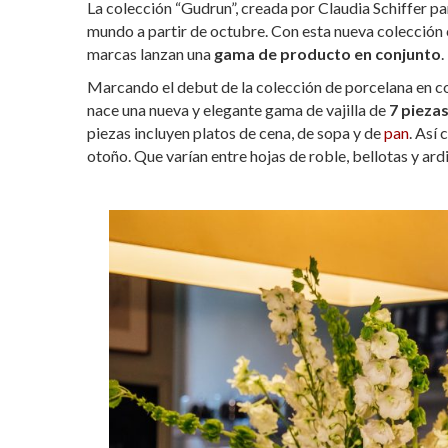
La colección “Gudrun”, creada por Claudia Schiffer p
at
e
itt
m
mundo a partir de octubre. Con esta nueva colección 
s
b
er
p
marcas lanzan una
gama de producto en conjunto
.
A
o
ar
Marcando el debut de la colección de porcelana en co
nace una nueva y elegante gama de vajilla de
p
o
ti
7 pieza
piezas incluyen platos de cena, de sopa y de
pan
. Así
p
k
r
otoño. Que varían entre hojas de roble, bellotas y ardil