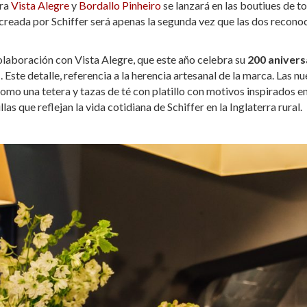
ara
Vista Alegre
y
Bordallo Pinheiro
se lanzará en las boutiues de to
creada por Schiffer será apenas la segunda vez que las dos recono
laboración con Vista Alegre, que este año celebra su
200 anivers
s
. Este detalle, referencia a la herencia artesanal de la marca. Las n
 como una tetera y tazas de té con platillo con motivos inspirados en
las que reflejan la vida cotidiana de Schiffer en la Inglaterra rural.