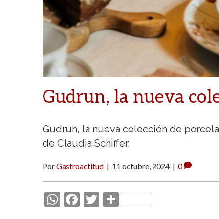
Gudrun, la nueva cole
Gudrun, la nueva colección de porcelan
de Claudia Schiffer.
Por
Gastroactitud
|
11 octubre, 2024
|
0
W
F
T
C
h
ac
w
o