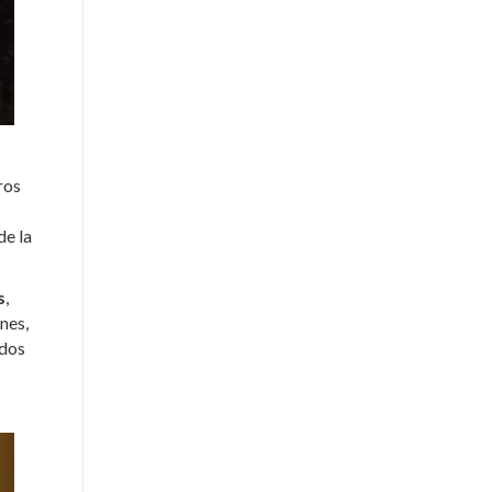
ros
de la
s
,
nes,
rdos