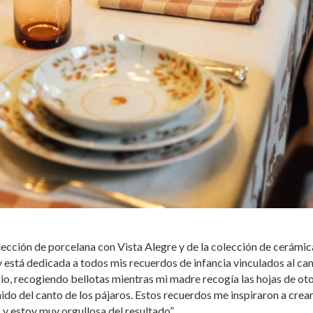
lección de porcelana con Vista Alegre y de la colección de cerámic
y está dedicada a todos mis recuerdos de infancia vinculados al ca
rio, recogiendo bellotas mientras mi madre recogía las hojas de ot
nido del canto de los pájaros. Estos recuerdos me inspiraron a crea
 y estoy muy orgullosa del resultado”.