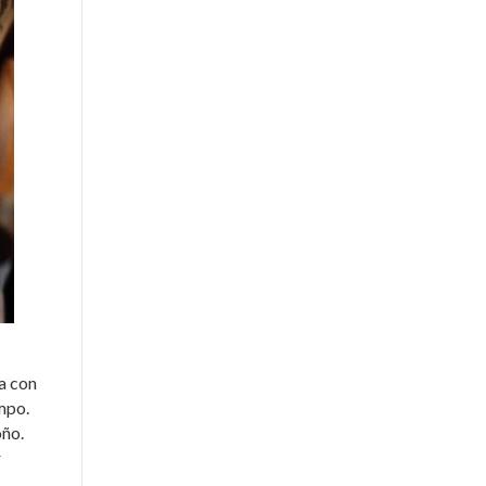
a con
mpo.
oño.
r