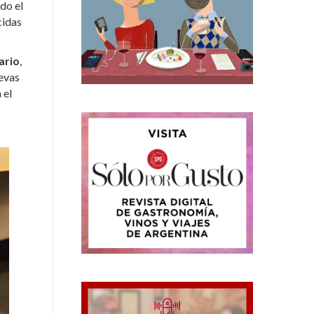
do el
cidas
ario
,
uevas
 el