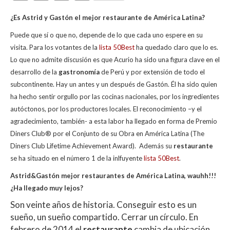
h
ac
w
o
¿Es Astrid y Gastón el mejor restaurante de América Latina?
at
e
itt
m
Puede que sí o que no, depende de lo que cada uno espere en su
s
b
er
p
visita. Para los votantes de la
lista 50Best
ha quedado claro que lo es.
A
o
ar
Lo que no admite discusión es que Acurio ha sido una figura clave en el
p
o
ti
desarrollo de la
gastronomía
de Perú y por extensión de todo el
subcontinente. Hay un antes y un después de Gastón. Él ha sido quien
p
k
r
ha hecho sentir orgullo por las cocinas nacionales, por los ingredientes
autóctonos, por los productores locales. El reconocimiento –y el
agradecimiento, también- a esta labor ha llegado en forma de Premio
Diners Club® por el Conjunto de su Obra en América Latina (The
Diners Club Lifetime Achievement Award). Además su
restaurante
se ha situado en el número 1 de la inlfuyente
lista 50Best
.
Astrid&Gastón mejor restaurantes de América Latina, wauhh!!!
¿Ha llegado muy lejos?
Son veinte años de historia. Conseguir esto es un
sueño, un sueño compartido. Cerrar un círculo. En
febrero de 2014 el
restaurante
cambia de ubicación.