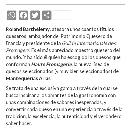
W
F
T
C
h
ac
w
o
Roland Barthélemy
, atesora unos cuantos títulos
at
e
itt
m
queseros:
embajador del Patrimonio Quesero de
s
b
er
p
Francia y presidente de la
Guilde Internationale des
A
o
ar
Fromagers
. Es el más apreciado maestro quesero del
mundo. Y ha sido él quien ha escogido los quesos que
p
o
ti
conforman
Haute Fromagerie
, la nueva línea de
p
k
r
quesos seleccionados (y muy bien seleccionados) de
Mantequerías Arias
.
Se trata
de una exclusiva gama a través de la cual se
busca inspirar a los amantes de la gastronomía con
unas combinaciones de sabores inesperadas, y
convertir cada queso en una experiencia a través de la
tradición, la excelencia, la autenticidad y el verdadero
saber hacer.