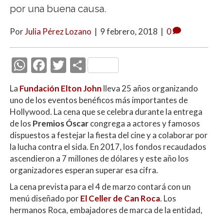
por una buena causa.
Por
Julia Pérez Lozano
|
9 febrero, 2018
|
0
W
F
T
C
h
ac
w
o
La
Fundación Elton John
lleva 25 años organizando
at
e
itt
m
uno de los eventos benéficos más importantes de
s
b
er
p
Hollywood. La cena que se celebra durante la entrega
A
o
ar
de los
Premios Óscar
congrega a actores y famosos
dispuestos a festejar la fiesta del cine y a colaborar por
p
o
ti
la lucha contra el sida. En 2017, los fondos recaudados
p
k
r
ascendieron a 7 millones de dólares y este año los
organizadores esperan superar esa cifra.
La cena prevista para el 4 de marzo contará con un
menú diseñado por
El Celler de Can Roca
. Los
hermanos Roca, embajadores de marca de la entidad,