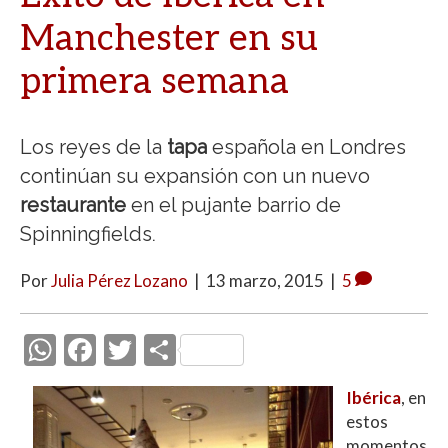
Manchester en su
primera semana
Los reyes de la
tapa
española en Londres
continúan su expansión con un nuevo
restaurante
en el pujante barrio de
Spinningfields
.
Por
Julia Pérez Lozano
|
13 marzo, 2015
|
5
W
F
T
C
h
ac
w
o
Ibérica
, en
at
e
itt
m
estos
s
b
er
p
momentos