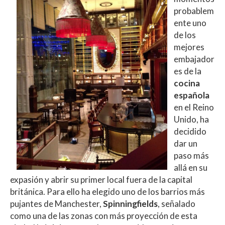
A
o
ar
probablem
ente uno
p
o
ti
de los
p
k
r
mejores
embajador
es de la
cocina
española
en el Reino
Unido, ha
decidido
dar un
paso más
allá en su
expasión y abrir su primer local fuera de la capital
británica. Para ello ha elegido uno de los barrios más
pujantes de Manchester,
Spinningfields
, señalado
como una de las zonas con más proyección de esta