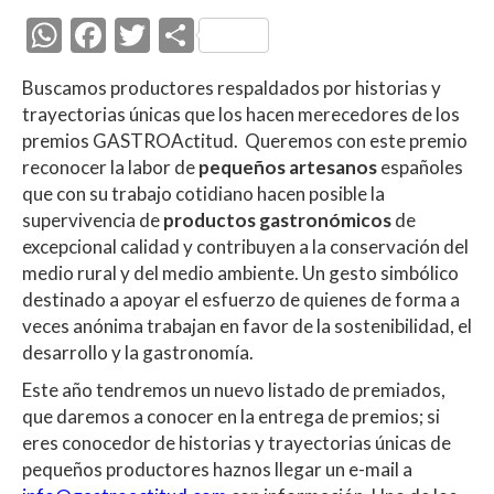
W
F
T
C
h
ac
w
o
Buscamos productores respaldados por historias y
at
e
itt
m
trayectorias únicas que los hacen merecedores de los
s
b
er
p
premios GASTROActitud. Queremos con este premio
A
o
ar
reconocer la labor de
pequeños artesanos
españoles
que con su trabajo cotidiano hacen posible la
p
o
ti
supervivencia de
productos gastronómicos
de
p
k
r
excepcional calidad y contribuyen a la conservación del
medio rural y del medio ambiente. Un gesto simbólico
destinado a apoyar el esfuerzo de quienes de forma a
veces anónima trabajan en favor de la sostenibilidad, el
desarrollo y la gastronomía.
Este año tendremos un nuevo listado de premiados,
que daremos a conocer en la entrega de premios; si
eres conocedor de historias y trayectorias únicas de
pequeños productores haznos llegar un e-mail a