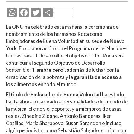
W
F
T
C
h
ac
w
o
La ONU ha celebrado esta mañana la ceremonia de
at
e
itt
m
nombramiento de los hermanos Roca como
s
b
er
p
Embajadores de Buena Voluntad en su sede de Nueva
A
o
ar
York. En colaboración con el Programa de las Naciones
Unidas para el Desarrollo, el objetivo de los Roca será
p
o
ti
contribuir al segundo Objetivo de Desarrollo
p
k
r
Sostenible:
‘Hambre cero’
, además de luchar por la
erradicación de la pobreza y la
garantía de acceso a
los alimentos
en todo el mundo.
El título de
Embajador de Buena Voluntad
ha estado,
hasta ahora, reservado a personalidades del mundo de
la música, el cine y el deporte, y a miembros de casas
reales. Zinedine Zidane, Antonio Banderas, Iker
Casillas, Maria Sharapova, Susan Sarandon o incluso
algún periodista, como Sebastião Salgado, conforman