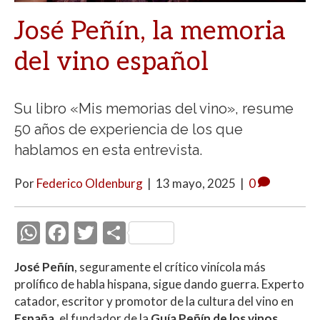
José Peñín, la memoria
del vino español
Su libro «Mis memorias del vino», resume
50 años de experiencia de los que
hablamos en esta entrevista.
Por
Federico Oldenburg
|
13 mayo, 2025
|
0
W
F
T
C
h
ac
w
o
José Peñín
, seguramente el crítico vinícola más
at
e
itt
m
prolífico de habla hispana, sigue dando guerra. Experto
s
b
er
p
catador, escritor y promotor de la cultura del vino en
España
, el fundador de la
Guía Peñín de los vinos