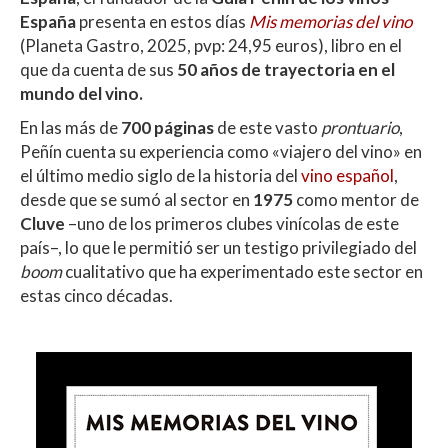
A
o
ar
España
presenta en estos días
Mis memorias del vino
p
o
ti
(Planeta Gastro, 2025, pvp: 24,95 euros), libro en el
p
k
r
que da cuenta de sus
50 años de trayectoria en el
mundo del vino.
En las más de
700 páginas
de este vasto
prontuario
,
Peñín cuenta su experiencia como «viajero del vino» en
el último medio siglo de la historia del
vino español
,
desde que se sumó al sector en
1975
como mentor de
Cluve
–uno de los primeros clubes vinícolas de este
país–, lo que le permitió ser un testigo privilegiado del
boom
cualitativo que ha experimentado este sector en
estas cinco décadas.