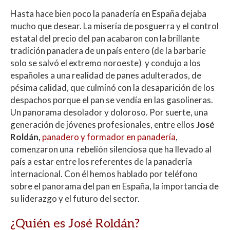
h
ac
w
o
Hasta hace bien poco la panadería en España dejaba
at
e
itt
m
mucho que desear. La miseria de posguerra y el control
s
b
er
p
estatal del precio del pan acabaron con la brillante
A
o
ar
tradición panadera de un país entero (de la barbarie
solo se salvó el extremo noroeste) y condujo a los
p
o
ti
españoles a una realidad de panes adulterados, de
p
k
r
pésima calidad, que culminó con la desaparición de los
despachos porque el pan se vendía en las gasolineras.
Un panorama desolador y doloroso. Por suerte, una
generación de jóvenes profesionales, entre ellos
José
Roldán,
panadero y formador en panadería
,
comenzaron una rebelión silenciosa que ha llevado al
país a estar entre los referentes de la panadería
internacional. Con él hemos hablado por teléfono
sobre el panorama del pan en España, la importancia de
su liderazgo y el futuro del sector.
¿Quién es José Roldán?