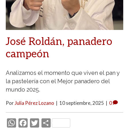
José Roldán, panadero
campeón
Analizamos el momento que viven el pan y
la pastelería con el Mejor panadero del
mundo 2025.
Por
Julia Pérez Lozano
|
10 septiembre, 2025
|
0
W
F
T
C