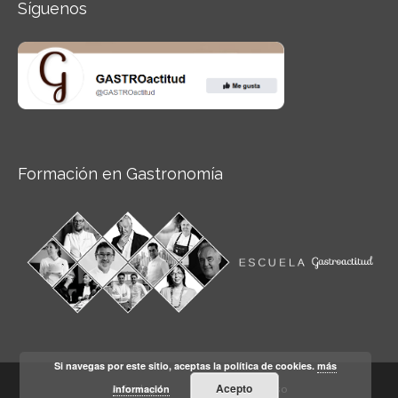
Síguenos
Formación en Gastronomía
Si navegas por este sitio, aceptas la política de cookies.
más
Acepto
información
Aviso legal
Condiciones de Uso