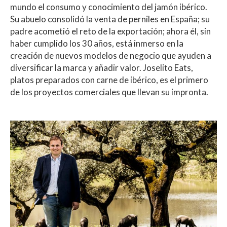
A
o
ar
mundo el consumo y conocimiento del jamón ibérico.
Su abuelo consolidó la venta de perniles en España; su
p
o
ti
padre acometió el reto de la exportación; ahora él, sin
p
k
r
haber cumplido los 30 años, está inmerso en la
creación de nuevos modelos de negocio que ayuden a
diversificar la marca y añadir valor. Joselito Eats,
platos preparados con carne de ibérico, es el primero
de los proyectos comerciales que llevan su impronta.