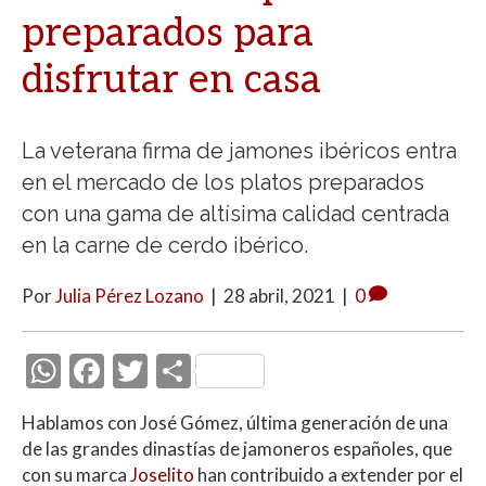
preparados para
disfrutar en casa
La veterana firma de jamones ibéricos entra
en el mercado de los platos preparados
con una gama de altísima calidad centrada
en la carne de cerdo ibérico.
Por
Julia Pérez Lozano
|
28 abril, 2021
|
0
W
F
T
C
h
ac
w
o
Hablamos con José Gómez, última generación de una
at
e
itt
m
de las grandes dinastías de jamoneros españoles, que
s
b
er
p
con su marca
Joselito
han contribuido a extender por el