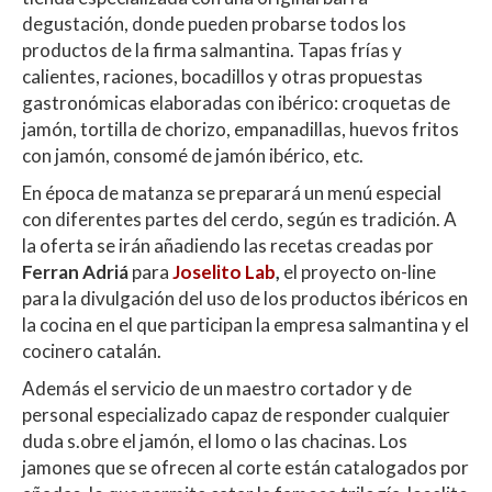
p
k
r
degustación, donde pueden probarse todos los
productos de la firma salmantina. Tapas frías y
calientes, raciones, bocadillos y otras propuestas
gastronómicas elaboradas con ibérico: croquetas de
jamón, tortilla de chorizo, empanadillas, huevos fritos
con jamón, consomé de jamón ibérico, etc.
En época de matanza se preparará un menú especial
con diferentes partes del cerdo, según es tradición. A
la oferta se irán añadiendo las recetas creadas por
Ferran Adriá
para
Joselito Lab
,
el proyecto on-line
para la divulgación del uso de los productos ibéricos en
la cocina en el que participan la empresa salmantina y el
cocinero catalán.
Además el servicio de un maestro cortador y de
personal especializado capaz de responder cualquier
duda s.obre el jamón, el lomo o las chacinas. Los
jamones que se ofrecen al corte están catalogados por