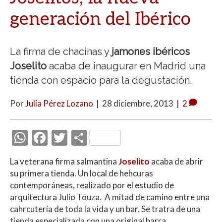
generación del Ibérico
La firma de chacinas y
jamones ibéricos
Joselito
acaba de inaugurar en Madrid una
tienda con espacio para la degustación.
Por
Julia Pérez Lozano
|
28 diciembre, 2013
|
2
W
F
T
C
h
ac
w
o
La veterana firma salmantina
Joselito
acaba de abrir
at
e
itt
m
su primera tienda. Un local de hehcuras
s
b
er
p
contemporáneas, realizado por el estudio de
A
o
ar
arquitectura Julio Touza. A mitad de camino entre una
cahrcutería de toda la vida y un bar. Se tratra de una
p
o
ti
tienda especializada con una original barra