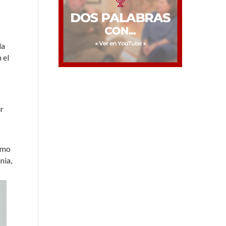
la
 el
r
como
nia,