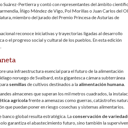
o Suárez-Pertierra y contó con representantes del ámbito científi
Garmendia, Íñigo Méndez de Vigo, Pol Morillas o Juan Carlos del O
datura, miembro del jurado del Premio Princesa de Asturias de
cional reconoce iniciativas y trayectorias ligadas al desarrollo
 o el progreso social y cultural de los pueblos. En esta edición
.
laneta
re una infraestructura esencial para el futuro de la alimentación
hipiélago noruego de Svalbard, esta gigantesca cámara subterránea
 para
semillas
de cultivos destinados a la
alimentación humana
.
 grandes almacenes que superan los mil metros cuadrados, la instala
tica agrícola
frente a amenazas como guerras, catástrofes natura
tión que puedan poner en riesgo cosechas y sistemas alimentarios.
te banco global resulta estratégica. La
conservación de variedad
olo garantiza el abastecimiento futuro, sino también la supervive