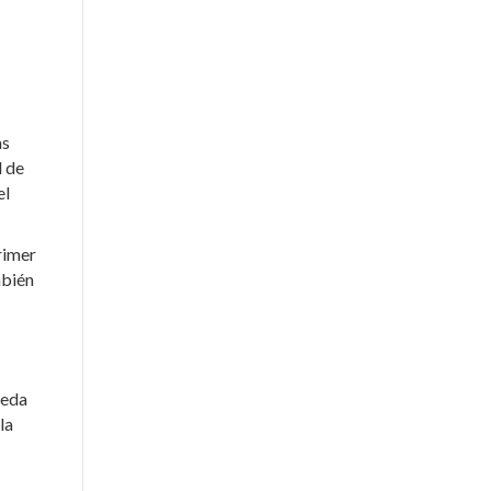
as
l de
el
rimer
mbién
veda
la