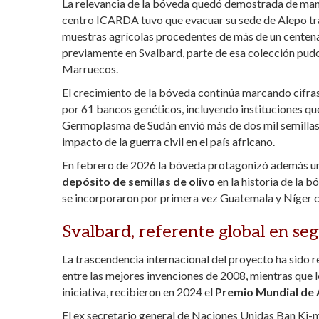
La relevancia de la bóveda quedó demostrada de mane
centro ICARDA tuvo que evacuar su sede de Alepo tras
muestras agrícolas procedentes de más de un centena
previamente en Svalbard, parte de esa colección pudo
Marruecos.
El crecimiento de la bóveda continúa marcando cifra
por 61 bancos genéticos, incluyendo instituciones qu
Germoplasma de Sudán envió más de dos mil semillas 
impacto de la guerra civil en el país africano.
En febrero de 2026 la bóveda protagonizó además un 
depósito de semillas de olivo
en la historia de la 
se incorporaron por primera vez Guatemala y Níger 
Svalbard, referente global en se
La trascendencia internacional del proyecto ha sido 
entre las mejores invenciones de 2008, mientras que l
iniciativa, recibieron en 2024 el
Premio Mundial de 
El ex secretario general de Naciones Unidas Ban Ki-m