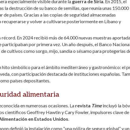
ra especialmente visible durante la
guerra de Siria
. En 2015, el
 la destrucción de su banco de semillas, que reunía unas 150.000
r de países. Gracias a las copias de seguridad almacenadas
 recuperarse y volver a cultivarse posteriormente en Líbano y
s récord. En 2024 recibió más de 64.000 nuevas muestras aportad
e participaban por primera vez. Un año después, el Banco Naciona
de cultivos como sorgo, mijo, sandía o sésamo para protegerlas d
hito simbólico para el ámbito mediterráneo y gastronómico: el p
bóveda, con participación destacada de instituciones españolas. Ta
como países depositantes.
guridad alimentaria
reconocida en numerosas ocasiones. La
revista
Time
incluyó la bó
os científicos Geoffrey Hawtin y Cary Fowler, impulsores clave de 
Alimentación en Estados Unidos
.
oon definió la instalación como “una póliza de seguro global” y un