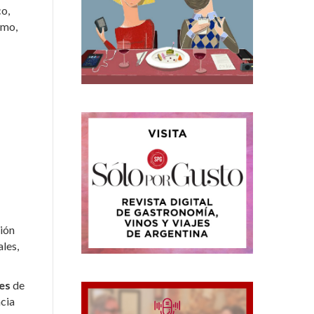
co,
lmo,
ción
les,
es
de
ncia