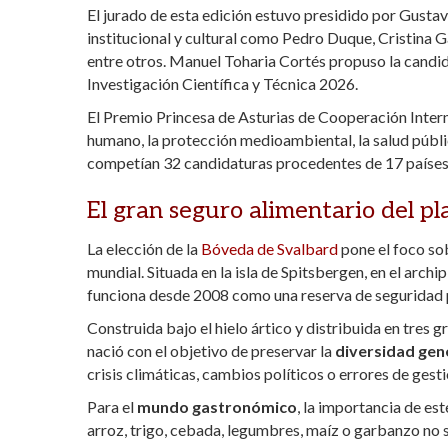
El jurado de esta edición estuvo presidido por Gustav
p
o
ti
institucional y cultural como Pedro Duque, Cristina 
p
k
r
entre otros. Manuel Toharia Cortés propuso la candi
Investigación Científica y Técnica 2026.
El Premio Princesa de Asturias de Cooperación Interna
humano, la protección medioambiental, la salud pública
competían 32 candidaturas procedentes de 17 países
El gran seguro alimentario del p
La elección de la
Bóveda de Svalbard
pone el foco sob
mundial. Situada en la isla de Spitsbergen, en el arc
funciona desde 2008 como una reserva de seguridad
Construida bajo el hielo ártico y distribuida en tres
nació con el objetivo de preservar la
diversidad gené
crisis climáticas, cambios políticos o errores de ges
Para el
mundo gastronómico
, la importancia de es
arroz, trigo, cebada, legumbres, maíz o garbanzo no s