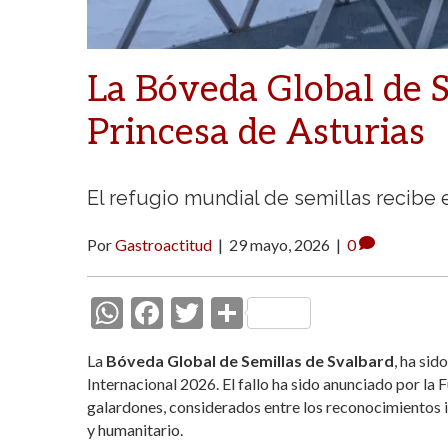
La Bóveda Global de S
Princesa de Asturias
El refugio mundial de semillas recibe 
Por
Gastroactitud
|
29 mayo, 2026
|
0
W
F
T
C
h
ac
w
o
La
Bóveda Global de Semillas de Svalbard
, ha sid
at
e
itt
m
Internacional 2026. El fallo ha sido anunciado por la
s
b
er
p
galardones, considerados entre los reconocimientos in
y humanitario.
A
o
ar