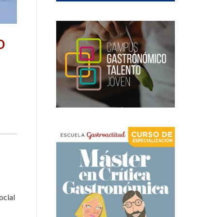
o
ocial