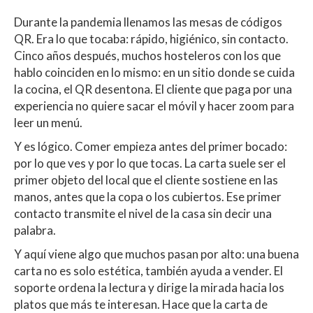
h
ac
w
o
Durante la pandemia llenamos las mesas de códigos
at
e
itt
m
QR. Era lo que tocaba: rápido, higiénico, sin contacto.
s
b
er
p
Cinco años después, muchos hosteleros con los que
A
o
ar
hablo coinciden en lo mismo: en un sitio donde se cuida
la cocina, el QR desentona. El cliente que paga por una
p
o
ti
experiencia no quiere sacar el móvil y hacer zoom para
p
k
r
leer un menú.
Y es lógico. Comer empieza antes del primer bocado:
por lo que ves y por lo que tocas. La carta suele ser el
primer objeto del local que el cliente sostiene en las
manos, antes que la copa o los cubiertos. Ese primer
contacto transmite el nivel de la casa sin decir una
palabra.
Y aquí viene algo que muchos pasan por alto: una buena
carta no es solo estética, también ayuda a vender. El
soporte ordena la lectura y dirige la mirada hacia los
platos que más te interesan. Hace que la carta de