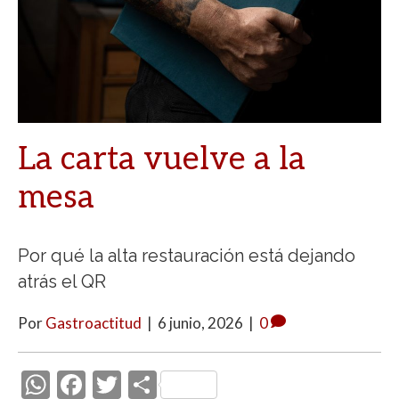
La carta vuelve a la
mesa
Por qué la alta restauración está dejando
atrás el QR
Por
Gastroactitud
|
6 junio, 2026
|
0
W
F
T
C