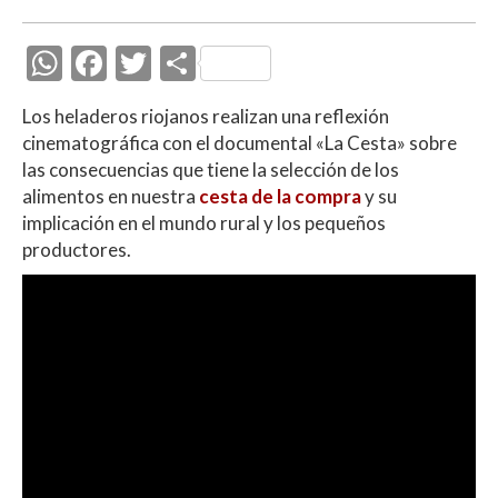
W
F
T
C
h
ac
w
o
Los heladeros riojanos realizan una reflexión
at
e
itt
m
cinematográfica con el documental «La Cesta» sobre
s
b
er
p
las consecuencias que tiene la selección de los
A
o
ar
alimentos en nuestra
cesta de la compra
y su
implicación en el mundo rural y los pequeños
p
o
ti
productores.
p
k
r