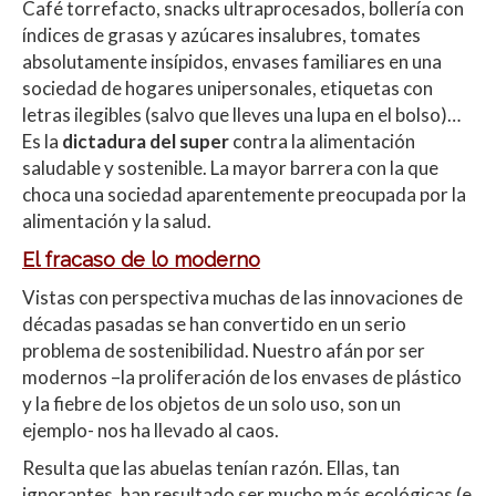
Café torrefacto, snacks ultraprocesados, bollería con
at
e
itt
m
índices de grasas y azúcares insalubres, tomates
s
b
er
p
absolutamente insípidos, envases familiares en una
A
o
ar
sociedad de hogares unipersonales, etiquetas con
letras ilegibles (salvo que lleves una lupa en el bolso)…
p
o
ti
Es la
dictadura del super
contra la alimentación
p
k
r
saludable y sostenible. La mayor barrera con la que
choca una sociedad aparentemente preocupada por la
alimentación y la salud.
El fracaso de lo moderno
Vistas con perspectiva muchas de las innovaciones de
décadas pasadas se han convertido en un serio
problema de sostenibilidad. Nuestro afán por ser
modernos –la proliferación de los envases de plástico
y la fiebre de los objetos de un solo uso, son un
ejemplo- nos ha llevado al caos.
Resulta que las abuelas tenían razón. Ellas, tan
ignorantes, han resultado ser mucho más ecológicas (e