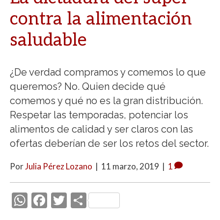
contra la alimentación
saludable
¿De verdad compramos y comemos lo que
queremos? No. Quien decide qué
comemos y qué no es la gran distribución.
Respetar las temporadas, potenciar los
alimentos de calidad y ser claros con las
ofertas deberían de ser los retos del sector.
Por
Julia Pérez Lozano
|
11 marzo, 2019
|
1
W
F
T
C
h
ac
w
o