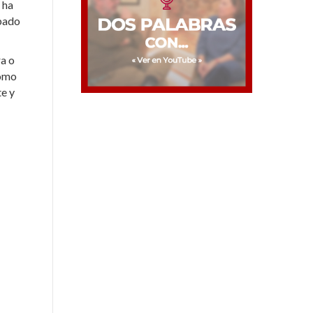
 ha
abado
ra o
como
te y