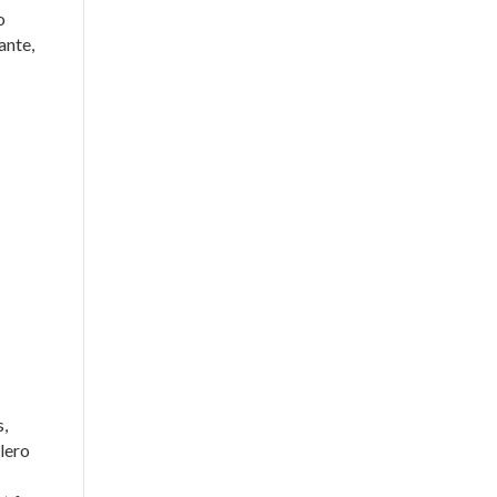
o
ante,
s,
lero