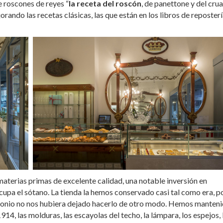
e roscones de reyes “
la receta del roscón
, de panettone y del crua
rando las recetas clásicas, las que están en los libros de repostería
materias primas de excelente calidad, una notable inversión en
upa el sótano. La tienda la hemos conservado casi tal como era, 
imonio no nos hubiera dejado hacerlo de otro modo. Hemos manten
1914, las molduras, las escayolas del techo, la lámpara, los espejos, 