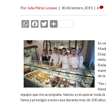
Por
Julia Pérez Lozano
|
30 diciembre, 2015
|
6
W
F
T
C
h
ac
w
o
at
e
itt
m
En ve
s
b
er
p
Madri
A
o
ar
Duque
p
o
ti
nieto
Balag
p
k
r
espec
de la
“No v
tiend
equipo que me acompaña. Vamos a recuperar toda la bol
fama y prestigio a esta casa durante más de 100 años, 