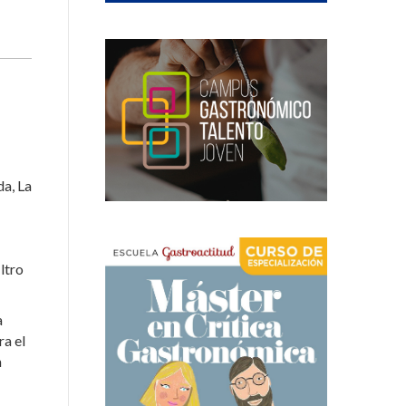
da, La
ltro
a
ra el
n