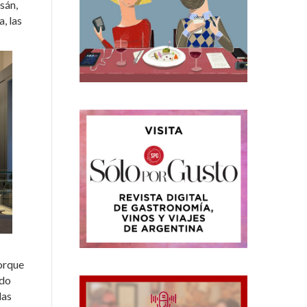
sán,
, las
porque
ido
las