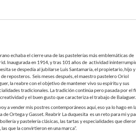
rano echaba el cierre una de las pastelerías más emblemáticas de
d. Inaugurada en 1914, y tras 101 años de actividad ininterrumpi
sita se despedía al jubilarse Luis Santamaría, el propietario, hijo y
 de reposteros. Seis meses después, el maestro pastelero Oriol
uer, la reabre con el objetivo de mantener vivo su espíritu y sus
ialidades tradicionales. La tradición continúa pero pasada por el fi
 creatividad y el buen gusto que caracteriza el trabajo de Balaguer.
oy a vender mis postres contemporáneos aquí, eso ya lo hago en l
a de Ortega y Gasset. Reabrir La duquesita es un reto para mi y pa
lería y pastelería clásicas, las tartas y especialidades que diero
las que la convirtieron en una marca”.