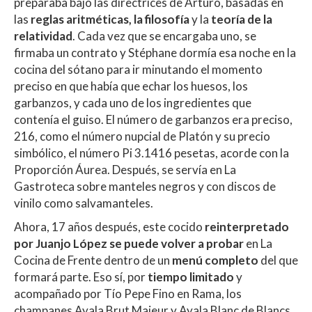
preparaba bajo las directrices de Arturo, basadas en
las
reglas aritméticas, la filosofía
y la
teoría de la
relatividad
. Cada vez que se encargaba uno, se
firmaba un contrato y Stéphane dormía esa noche en la
cocina del sótano para ir minutando el momento
preciso en que había que echar los huesos, los
garbanzos, y cada uno de los ingredientes que
contenía el guiso. El número de garbanzos era preciso,
216, como el número nupcial de Platón y su precio
simbólico, el número Pi 3.1416 pesetas, acorde con la
Proporción Áurea. Después, se servía en La
Gastroteca sobre manteles negros y con discos de
vinilo como salvamanteles.
Ahora, 17 años después, este cocido
reinterpretado
por Juanjo López se puede volver a probar
en La
Cocina de Frente dentro de un
menú completo
del que
formará parte. Eso sí, por
tiempo limitado
y
acompañado por Tío Pepe Fino en Rama, los
champanes Ayala Brut Majeur y Ayala Blanc de Blancs