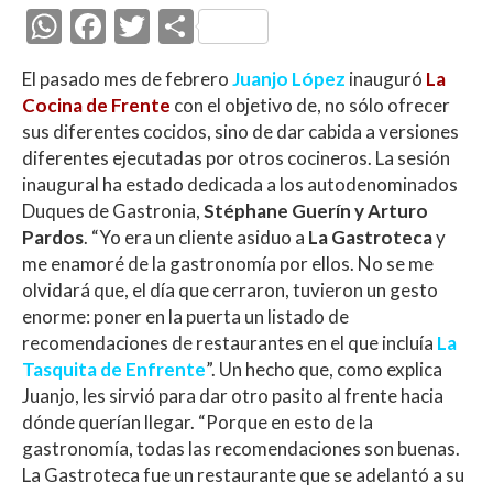
W
F
T
C
h
ac
w
o
El pasado mes de febrero
Juanjo López
inauguró
La
at
e
itt
m
Cocina de Frente
con el objetivo de, no sólo ofrecer
s
b
er
p
sus diferentes cocidos, sino de dar cabida a versiones
A
o
ar
diferentes ejecutadas por otros cocineros. La sesión
inaugural ha estado dedicada a los autodenominados
p
o
ti
Duques de Gastronia,
Stéphane Guerín y Arturo
p
k
r
Pardos
. “Yo era un cliente asiduo a
La Gastroteca
y
me enamoré de la gastronomía por ellos. No se me
olvidará que, el día que cerraron, tuvieron un gesto
enorme: poner en la puerta un listado de
recomendaciones de restaurantes en el que incluía
La
Tasquita de Enfrente
”. Un hecho que, como explica
Juanjo, les sirvió para dar otro pasito al frente hacia
dónde querían llegar. “Porque en esto de la
gastronomía, todas las recomendaciones son buenas.
La Gastroteca fue un restaurante que se adelantó a su