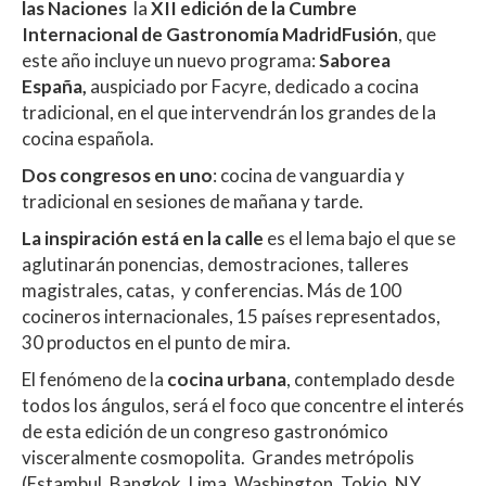
las Naciones
la
XII edición de la Cumbre
p
k
r
Internacional de Gastronomía MadridFusión
, que
este año incluye un nuevo programa:
Saborea
España,
auspiciado por Facyre, dedicado a cocina
tradicional, en el que intervendrán los grandes de la
cocina española.
Dos congresos en uno
: cocina de vanguardia y
tradicional en sesiones de mañana y tarde.
La inspiración está en la calle
es el lema bajo el que se
aglutinarán ponencias, demostraciones, talleres
magistrales, catas, y conferencias. Más de 100
cocineros internacionales, 15 países representados,
30 productos en el punto de mira.
El fenómeno de la
cocina urbana
, contemplado desde
todos los ángulos, será el foco que concentre el interés
de esta edición de un congreso gastronómico
visceralmente cosmopolita. Grandes metrópolis
(Estambul, Bangkok, Lima, Washington, Tokio, NY,