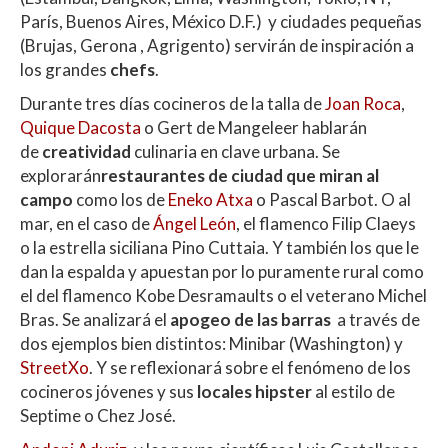
París, Buenos Aires, México D.F.) y ciudades pequeñas
(Brujas, Gerona , Agrigento) servirán de inspiración a
los grandes
chefs
.
Durante tres días cocineros de la talla de
Joan Roca
,
Quique Dacosta
o Gert de Mangeleer hablarán
de
creatividad
culinaria en clave urbana. Se
explorarán
restaurantes de ciudad que miran al
campo
como los de
Eneko Atxa
o Pascal Barbot. O al
mar, en el caso de
Ángel León
, el flamenco Filip Claeys
o la estrella siciliana Pino Cuttaia. Y también los que le
dan la espalda y apuestan por lo puramente rural como
el del flamenco Kobe Desramaults o el veterano Michel
Bras. Se analizará el
apogeo de las barras
a través de
dos ejemplos bien distintos: Minibar (Washington) y
StreetXo
. Y se reflexionará sobre el fenómeno de los
cocineros jóvenes y sus
locales hipster
al estilo de
Septime o Chez José.