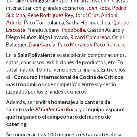
17
Talleres magistrales
permitirán a los congresistas
interactuar con grandes cocineros:
Joan Roca
,
Pedro
Subijana
,
Pepe Rodríguez Rey
,
Jordi Cruz
,
Andoni
Aduriz
, Paco Torreblanca, Sacha Hormaechea,
Quique
Dacosta
, Nandu Jubany,
Pepe Solla
, Gastón Acurio y
Diego Muñoz, Iñigo Lavado,
Ricard Camarena
, Oriol
Balaguer,
Dani García
,
Paco Morales
y
Paco Roncero
.
En la
Sala Polivalente
se sucederán demostraciones,
catas, concursos, exhibiciones de productos, etc. En
total más de 40 intervenciones culinarias. Entre ellos
el
I Concurso Internacional de Cocina de Críticos
Gastronómicos
que competirán entre sí y serán
juzgados por los grandes cocineros.
Además, se rendirá
homenaje a la cantera de
talentos de
El Celler Can Roca
, y al
equipo español
que ha ganado el campeonato del mundo de
catering
Se conocerán
Los 100 mejores restaurantes de la