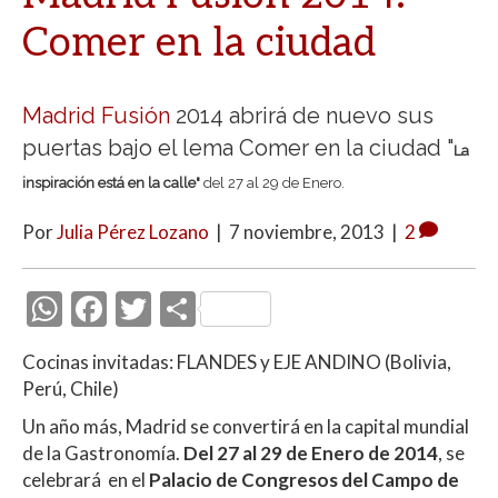
Comer en la ciudad
Madrid Fusión
2014 abrirá de nuevo sus
puertas bajo el lema Comer en la ciudad "
La
inspiración está en la calle"
del 27 al 29 de Enero.
Por
Julia Pérez Lozano
|
7 noviembre, 2013
|
2
W
F
T
C
h
ac
w
o
Cocinas invitadas: FLANDES y EJE ANDINO (Bolivia,
at
e
itt
m
Perú, Chile)
s
b
er
p
Un año más, Madrid se convertirá en la capital mundial
A
o
ar
de la Gastronomía.
Del 27 al 29 de Enero de 2014
, se
p
o
ti
celebrará en el
Palacio de Congresos del Campo de