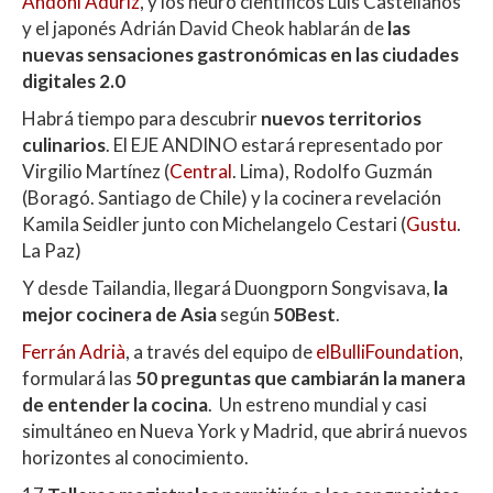
Andoni Aduriz
, y los neuro científicos Luis Castellanos
y el japonés Adrián David Cheok hablarán de
las
nuevas sensaciones gastronómicas en
las ciudades
digitales 2.0
Habrá tiempo para descubrir
nuevos territorios
culinarios
. El EJE ANDINO estará representado por
Virgilio Martínez (
Central
. Lima), Rodolfo Guzmán
(Boragó. Santiago de Chile) y la cocinera revelación
Kamila Seidler junto con Michelangelo Cestari (
Gustu
.
La Paz)
Y desde Tailandia, llegará Duongporn Songvisava,
la
mejor cocinera de Asia
según
50Best
.
Ferrán Adrià
, a través del equipo de
elBulliFoundation
,
formulará las
50 preguntas que cambiarán la manera
de entender la cocina
. Un estreno mundial y casi
simultáneo en Nueva York y Madrid, que abrirá nuevos
horizontes al conocimiento.