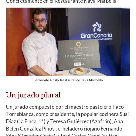
Concretamente en el Restaurante Kava Marbella
s
b
er
p
A
o
ar
p
o
ti
p
k
r
Fernando Alcalá. Restaurante Kava Marbella
Un jurado plural
Un jurado compuesto por el maestro pastelero Paco
Torreblanca, como presidente, la popular cocinera Susi
Díaz (La Finca, 1*) y Teresa Gutiérrez (Azafrán), Ana
Belén González Pinos , el heladero riojano Fernando
Sáez (Obrador Grate) y José Carlos Capel (crítico