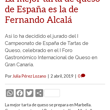
de España es la de
Fernando Alcalá
Así lo ha decidido el jurado del I
Campeonato de España de Tartas de
Queso, celebrado en el I Foro
Gastronómico Internacional de Queso en
Gran Canaria.
Por
Julia Pérez Lozano
|
2 abril, 2019
|
0
W
F
T
C
h
ac
w
o
La mejor tarta de queso se prepara en Marbella.
at
e
itt
m