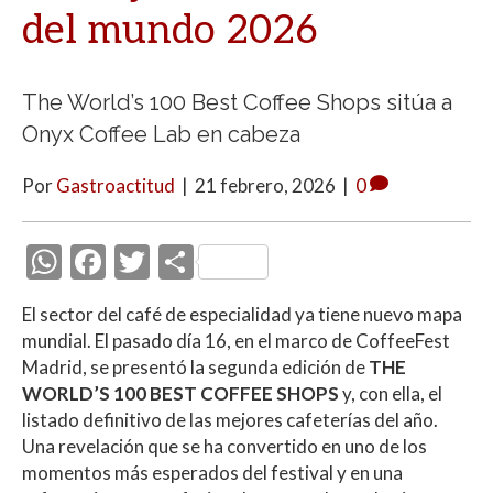
del mundo 2026
The World’s 100 Best Coffee Shops sitúa a
Onyx Coffee Lab en cabeza
Por
Gastroactitud
|
21 febrero, 2026
|
0
W
F
T
C
h
ac
w
o
El sector del café de especialidad ya tiene nuevo mapa
at
e
itt
m
mundial. El pasado día 16, en el marco de
CoffeeFest
s
b
er
p
Madrid
, se presentó la segunda edición de
THE
A
o
ar
WORLD’S 100 BEST COFFEE SHOPS
y, con ella, el
listado definitivo de las mejores cafeterías del año.
p
o
ti
Una revelación que se ha convertido en uno de los
p
k
r
momentos más esperados del festival y en una