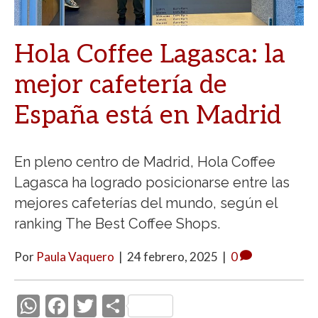
Hola Coffee Lagasca: la
mejor cafetería de
España está en Madrid
En pleno centro de Madrid, Hola Coffee
Lagasca ha logrado posicionarse entre las
mejores cafeterías del mundo, según el
ranking The Best Coffee Shops.
Por
Paula Vaquero
|
24 febrero, 2025
|
0
W
F
T
C