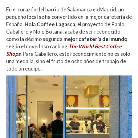
h
ac
w
o
En el corazón del barrio de Salamanca en Madrid, un
at
e
itt
m
pequeño local se ha convertido en la mejor cafetería de
s
b
er
p
España.
Hola Coffee Lagasca
, el proyecto de Pablo
A
o
ar
Caballero y Nolo Botana, acaba de ser reconocido
como la décimo segunda
mejor cafetería del mundo
p
o
ti
según el novedoso ranking
The World Best Coffee
p
k
r
Shops.
Para Caballero, este reconocimiento no es solo
una medalla, sino el fruto de ocho años de trabajo de
todo un equipo.