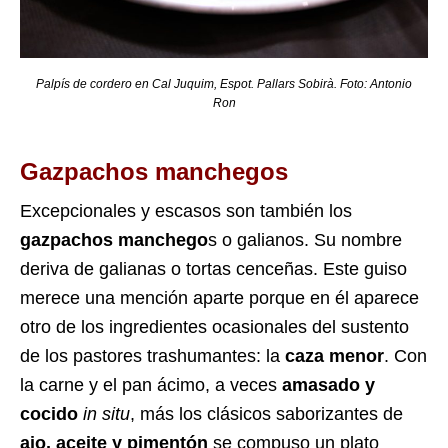
Palpís de cordero en Cal Juquim, Espot. Pallars Sobirà. Foto: Antonio
Ron
Gazpachos manchegos
Excepcionales y escasos son también los
gazpachos manchego
s o galianos. Su nombre
deriva de galianas o tortas cenceñas. Este guiso
merece una mención aparte porque en él aparece
otro de los ingredientes ocasionales del sustento
de los pastores trashumantes: la
caza menor
. Con
la carne y el pan ácimo, a veces
amasado y
cocido
in situ
, más los clásicos saborizantes de
ajo, aceite y pimentón
se compuso un plato