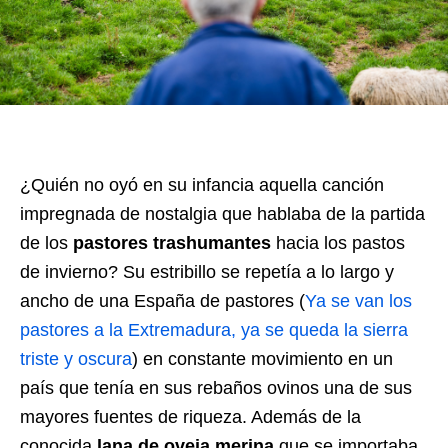
¿Quién no oyó en su infancia aquella canción
impregnada de nostalgia que hablaba de la partida
de los
pastores trashumantes
hacia los pastos
de invierno? Su estribillo se repetía a lo largo y
ancho de una España de pastores (
Ya se van los
pastores a la Extremadura, ya se queda la sierra
triste y oscura
) en constante movimiento en un
país que tenía en sus rebaños ovinos una de sus
mayores fuentes de riqueza. Además de la
conocida
lana de oveja merina
que se importaba