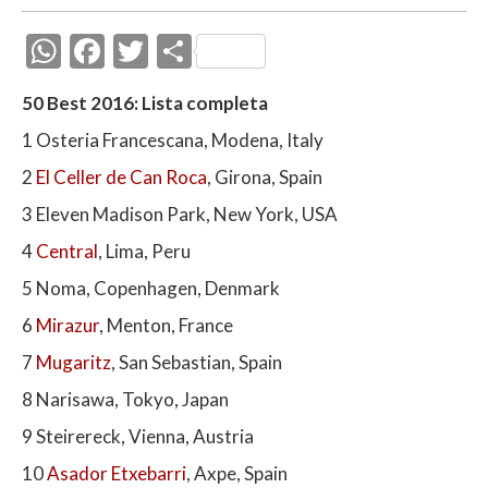
W
F
T
C
h
ac
w
o
50 Best 2016: Lista completa
at
e
itt
m
1 Osteria Francescana, Modena, Italy
s
b
er
p
2
El Celler de Can Roca
, Girona, Spain
A
o
ar
3 Eleven Madison Park, New York, USA
p
o
ti
p
k
r
4
Central
, Lima, Peru
5 Noma, Copenhagen, Denmark
6
Mirazur
, Menton, France
7
Mugaritz
, San Sebastian, Spain
8 Narisawa, Tokyo, Japan
9 Steirereck, Vienna, Austria
10
Asador Etxebarri
, Axpe, Spain