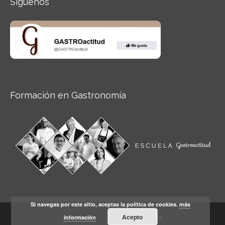
Síguenos
Formación en Gastronomía
Si navegas por este sitio, aceptas la política de cookies.
más
Acepto
información
Aviso legal
Condiciones de Uso