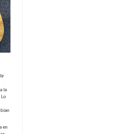
ir
a la
 Lo
abían
a en
sor