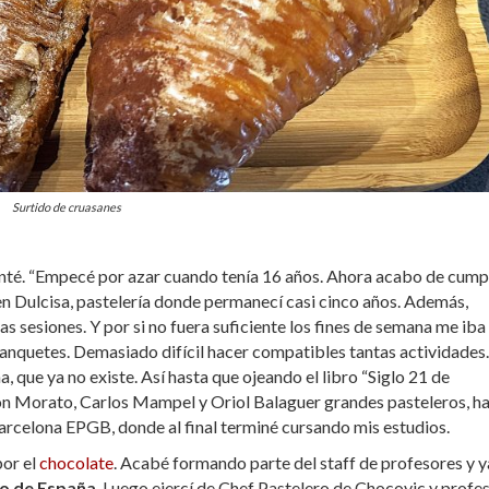
Surtido de cruasanes
nté. “
Empecé por azar cuando tenía 16 años. Ahora acabo de cumpl
en Dulcisa, pastelería donde permanecí casi cinco años. Además,
s sesiones. Y por si no fuera suficiente los fines de semana me iba 
banquetes. Demasiado difícil hacer compatibles tantas actividades.
, que ya no existe. Así hasta que ojeando el libro “Siglo 21 de
 Morato, Carlos Mampel y Oriol Balaguer grandes pasteleros, h
 Barcelona EPGB
, donde al final terminé cursando mis estudios.
por el
chocolate
. Acabé formando parte del staff de profesores y y
o de España
.
Luego ejercí de
Chef Pastelero de Chocovic y profe