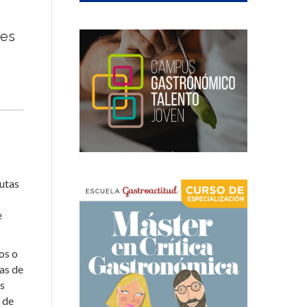
tes
autas
e
os o
as de
os
 de