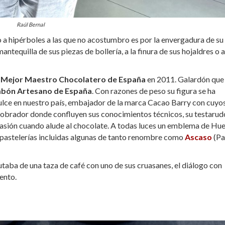
Raúl Bernal
rro a hipérboles a las que no acostumbro es por la envergadura de su
mantequilla de sus piezas de bollería, a la finura de sus hojaldres o a
o
Mejor Maestro Chocolatero de España
en 2011. Galardón que
bón Artesano de España
. Con razones de peso su figura se ha
ulce en nuestro país, embajador de la marca Cacao Barry con cuyo
obrador donde confluyen sus conocimientos técnicos, su testarud
asión cuando alude al chocolate. A todas luces
un emblema de Hue
pastelerías incluidas algunas de tanto renombre como
Ascaso
(Pa
utaba de una taza de café con uno de sus cruasanes, el diálogo con
iento.