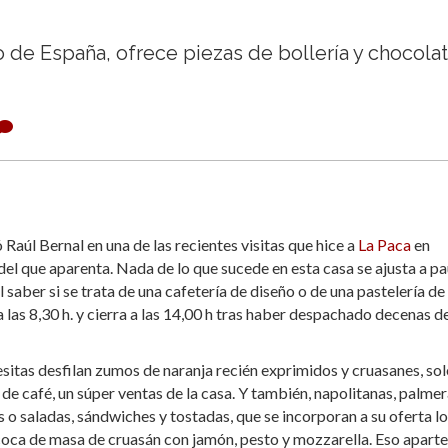
 de España, ofrece piezas de bollería y chocola
 Raúl Bernal en una de las recientes visitas que hice a
La Paca
en
l que aparenta. Nada de lo que sucede en esta casa se ajusta a p
l saber si se trata de una cafetería de diseño o de una pastelería de
 las 8,30 h. y cierra a las 14,00 h tras haber despachado decenas d
 mesitas desfilan zumos de naranja recién exprimidos y cruasanes, sol
e café, un súper ventas de la casa. Y también, napolitanas, palmer
s o saladas, sándwiches y tostadas, que se incorporan a su oferta l
 coca de masa de cruasán con jamón, pesto y mozzarella. Eso aparte