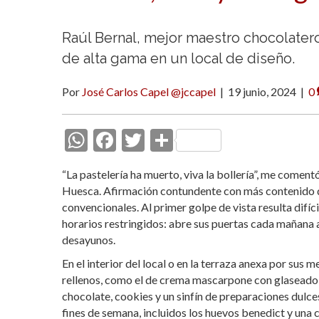
Raúl Bernal, mejor maestro chocolatero
de alta gama en un local de diseño.
Por
José Carlos Capel @jccapel
|
19 junio, 2024
|
0
W
F
T
C
h
ac
w
o
“La pastelería ha muerto, viva la bollería”, me comentó
at
e
itt
m
Huesca. Afirmación contundente con más contenido de
s
b
er
p
convencionales. Al primer golpe de vista resulta difíci
horarios restringidos: abre sus puertas cada mañana a
A
o
ar
desayunos.
p
o
ti
En el interior del local o en la terraza anexa por sus
p
k
r
rellenos, como el de crema mascarpone con glaseado d
chocolate, cookies y un sinfín de preparaciones dulce
fines de semana, incluidos los huevos benedict y una