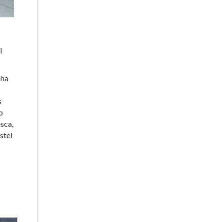
l
 ha
s
o
sca,
stel