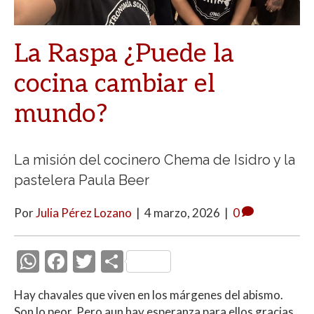
La Raspa ¿Puede la
cocina cambiar el
mundo?
La misión del cocinero Chema de Isidro y la
pastelera Paula Beer
Por
Julia Pérez Lozano
|
4 marzo, 2026
|
0
W
F
T
C
h
ac
w
o
Hay chavales que viven en los márgenes del abismo.
at
e
itt
m
Son lo peor. Pero aun hay esperanza para ellos gracias