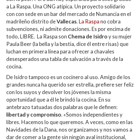
s
b
er
p
a La Raspa. Una ONG atípica. Un proyecto solidario
A
o
ar
con con sede en un bar del mercado de Numancia en el
madrileño distrito de
Vallecas
.
La Raspa
no cobra
p
o
ti
subvenciones, ni admite donaciones. Es por encima de
p
k
r
todo, LIBRE. La Raspa son
Chema de Isidro
y su mujer
Paula Beer (la bella y la bestia, dice él entre risas) que
luchan en primera línea para ofrecer a chavales
desesperados una tabla de salvación a través de la
cocina.
De Isidro tampoco es un cocinero al uso. Amigo de los
grandes nunca ha querido ser estrella, prefiere ser feliz
con los suyos y devolver los jóvenes la misma
oportunidad que a él le brindó la cocina. En su
antebrazo tatuadas dos palabras que le definen:
libertad y compromiso
. «Somos independientes y
libres. Hacemos lo que queremos. A veces, como en las
Navidades de la Dana, nos organizamos y nos vamos a
dar de comer a la gente sin ningún aval institucional,