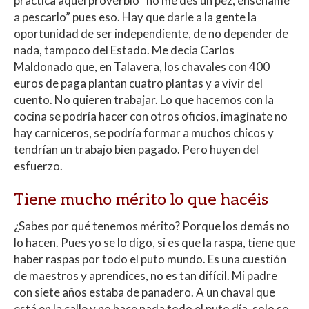
práctica aquel proverbio “no me des un pez, enséñame
a pescarlo” pues eso. Hay que darle a la gente la
oportunidad de ser independiente, de no depender de
nada, tampoco del Estado. Me decía Carlos
Maldonado que, en Talavera, los chavales con 400
euros de paga plantan cuatro plantas y a vivir del
cuento. No quieren trabajar. Lo que hacemos con la
cocina se podría hacer con otros oficios, imagínate no
hay carniceros, se podría formar a muchos chicos y
tendrían un trabajo bien pagado. Pero huyen del
esfuerzo.
Tiene mucho mérito lo que hacéis
¿Sabes por qué tenemos mérito? Porque los demás no
lo hacen. Pues yo se lo digo, si es que la raspa, tiene que
haber raspas por todo el puto mundo. Es una cuestión
de maestros y aprendices, no es tan difícil. Mi padre
con siete años estaba de panadero. A un chaval que
está en la calle y no hace nada todo el puto día, solo se