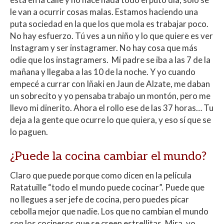
le van a ocurrir cosas malas. Estamos haciendo una
puta sociedad en la que los que mola es trabajar poco.
No hay esfuerzo. Tú ves a un niño y lo que quiere es ver
Instagram y ser instagramer. No hay cosa que más
odie que los instagramers. Mi padre se iba a las 7 de la
mañana y llegaba a las 10 de la noche. Y yo cuando
empecé a currar con Iñaki en Jaun de Alzate, me daban
un sobrecito y yo pensaba trabajo un montón, pero me
llevo mi dinerito. Ahora el rollo ese de las 37 horas… Tu
deja a la gente que ocurre lo que quiera, y eso sí que se
lo paguen.
¿Puede la cocina cambiar el mundo?
Claro que puede porque como dicen en la película
Ratatuille “todo el mundo puede cocinar”. Puede que
no llegues a ser jefe de cocina, pero puedes picar
cebolla mejor que nadie. Los que no cambian el mundo
son los cocineros que se creen estrellitas. Mira, yo