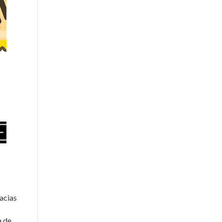
acias
a de