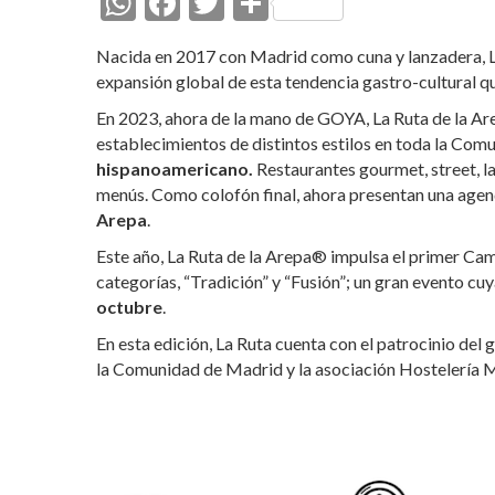
W
F
T
C
h
ac
w
o
Nacida en 2017 con Madrid como cuna y lanzadera, L
at
e
itt
m
expansión global de esta tendencia gastro-cultural q
s
b
er
p
En 2023, ahora de la mano de GOYA, La Ruta de la Ar
A
o
ar
establecimientos de distintos estilos en toda la Co
hispanoamericano.
p
o
Restaurantes gourmet, street, la
ti
menús. Como colofón final, ahora presentan una agen
p
k
r
Arepa
.
Este año, La Ruta de la Arepa® impulsa el primer Ca
categorías, “Tradición” y “Fusión”; un gran evento cuy
octubre
.
En esta edición, La Ruta cuenta con el patrocinio del
la Comunidad de Madrid y la asociación Hostelería 