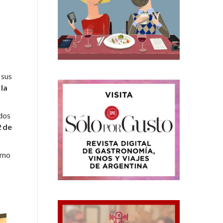
 sus
 la
 dos
2 de
como