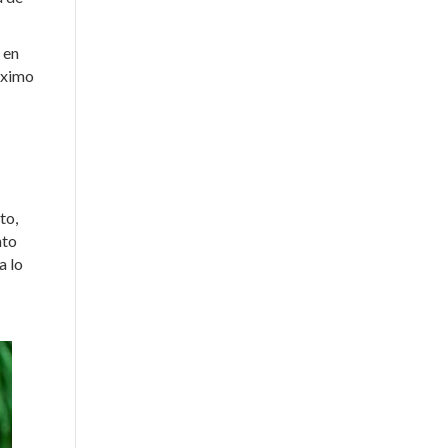
 en
óximo
to,
nto
a lo