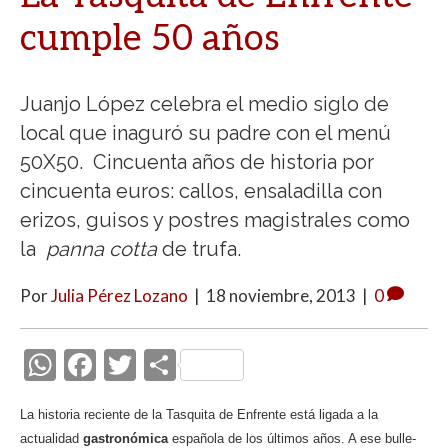
cumple 50 años
Juanjo López celebra el medio siglo de
local que inaguró su padre con el menú
50X50. Cincuenta años de historia por
cincuenta euros: callos, ensaladilla con
erizos, guisos y postres magistrales como
la
panna cotta
de trufa.
Por
Julia Pérez Lozano
|
18 noviembre, 2013
|
0
W
F
T
C
h
ac
w
o
La historia reciente de la Tasquita de Enfrente está ligada a la
at
e
itt
m
actualidad
gastronómica
española de los últimos años. A ese bulle-