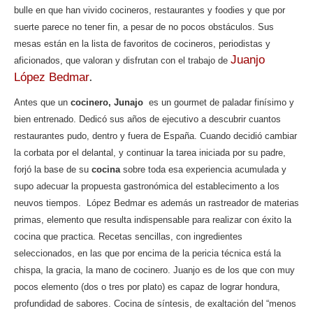
s
b
er
p
bulle en que han vivido cocineros, restaurantes y foodies y que por
A
o
ar
suerte parece no tener fin, a pesar de no pocos obstáculos. Sus
mesas están en la lista de favoritos de cocineros, periodistas y
p
o
ti
Juanjo
aficionados, que valoran y disfrutan con el trabajo de
p
k
r
.
López Bedmar
Antes que un
cocinero,
Junajo
es un gourmet de paladar finísimo y
bien entrenado. Dedicó sus años de ejecutivo a descubrir cuantos
restaurantes pudo, dentro y fuera de España. Cuando decidió cambiar
la corbata por el delantal, y continuar la tarea iniciada por su padre,
forjó la base de su
cocina
sobre toda esa experiencia acumulada y
supo adecuar la propuesta gastronómica del establecimento a los
neuvos tiempos. López Bedmar es además un rastreador de materias
primas, elemento que resulta indispensable para realizar con éxito la
cocina que practica. Recetas sencillas, con ingredientes
seleccionados, en las que por encima de la pericia técnica está la
chispa, la gracia, la mano de cocinero. Juanjo es de los que con muy
pocos elemento (dos o tres por plato) es capaz de lograr hondura,
profundidad de sabores. Cocina de síntesis, de exaltación del “menos