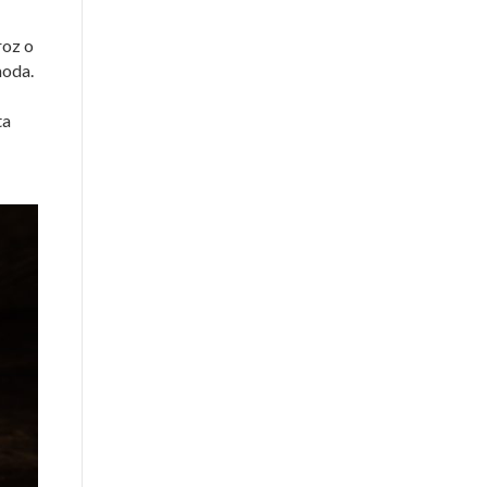
roz o
moda.
ta