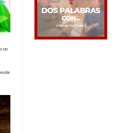
o un
desde