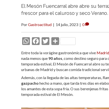
El Mesón Fuencarral abre abre su terr
frescor para el caluroso y seco Verano.
Por
Gastroactitud
|
14 julio, 2023
|
0
W
F
T
C
h
ac
w
o
Entre toda la vorágine gastronómica que vive
Madri
at
e
itt
m
nada menos que
90 años
, como destino seguro para 
s
b
er
p
temporada estival, El Mesón de Fuencarral abre su ter
urbanas de Madrid y buscan comida tradicional servi
A
o
ar
Además, con la llegada de las altas temperaturas, Ra
p
o
ti
gazpacho
hecho a mano, que tarda tres días en elabor
p
k
r
los amantes de esta sopa fría. O sus berenjenas frita
temporada estival de El Mesón.