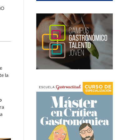
ho
e
e la
o
ra
la