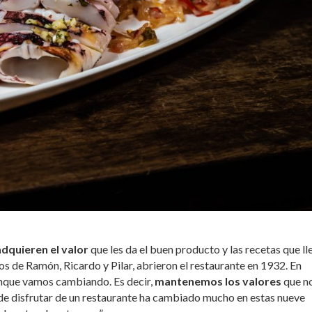
adquieren el valor
que les da el buen producto y las recetas que ll
os de Ramón, Ricardo y Pilar, abrieron el restaurante en 1932. En
nque vamos cambiando. Es decir,
mantenemos los valores
que n
 de disfrutar de un restaurante ha cambiado mucho en estas nueve