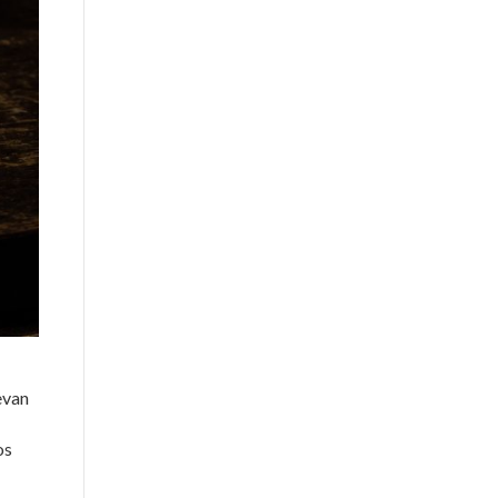
evan
os